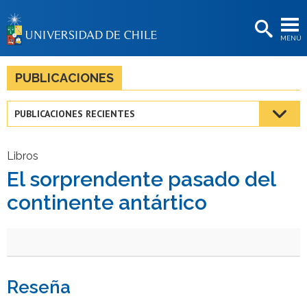
EXTENSIÓN
MENÚ
BIBLIOTECAS
LA UNIVERSIDAD
PUBLICACIONES
Postulantes
PUBLICACIONES RECIENTES
Estudiantes
Académicas/os
Libros
El sorprendente pasado del
Funcionarias/os
continente antártico
Egresadas/os
Reseña