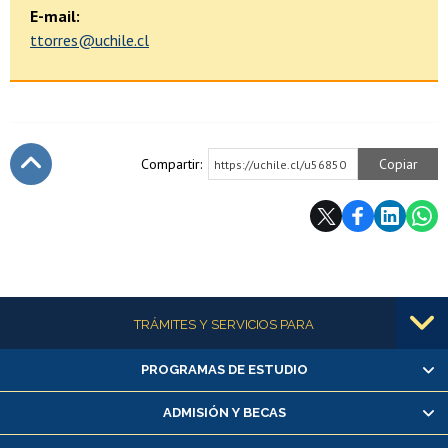
E-mail:
ttorres@uchile.cl
Compartir:
Copiar
https://uchile.cl/u56850
Subir
Más información
TRÁMITES Y SERVICIOS PARA
PROGRAMAS DE ESTUDIO
Alumnas/os y exalumnas/os
Matrícula en línea
ADMISIÓN Y BECAS
Inscripción y cambio de asignaturas