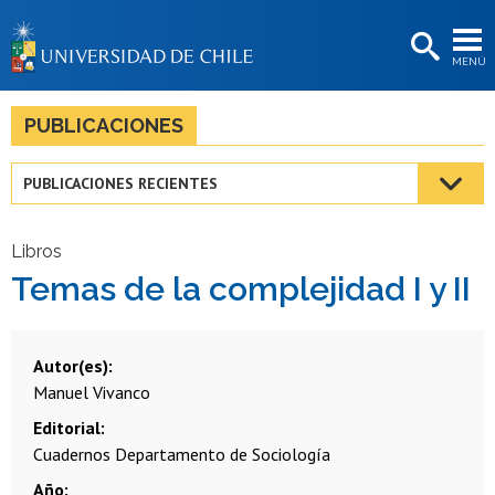
EXTENSIÓN
MENÚ
BIBLIOTECAS
LA UNIVERSIDAD
PUBLICACIONES
Postulantes
PUBLICACIONES RECIENTES
Estudiantes
Académicas/os
Libros
Temas de la complejidad I y II
Funcionarias/os
Egresadas/os
Autor(es)
Manuel Vivanco
Editorial
Cuadernos Departamento de Sociología
Año