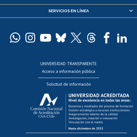
Servicio médico y dental
SERVICIOS EN LÍNEA
Pago de arancel y crédito alumnos
Pago de arancel y crédito exalumnos
Certificado de títulos y grados
Docentes
Postulación a concursos internos de investigación
Consulta a bases de datos
UNIVERSIDAD TRANSPARENTE
Perfeccionamiento
Acceso a información pública
Editar Portafolio Académico
Solicitud de información
Evaluación docente
Calificación académica
Postulación al AUCAI
Funcionarias/os
Cursos internos de capacitación
Bienestar del personal