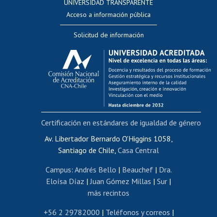
UNIVERSIDAD TRANSPARENTE
Perfeccionamiento
Acceso a información pública
Editar Portafolio Académico
Solicitud de información
Evaluación docente
Calificación académica
Postulación al AUCAI
Funcionarias/os
Cursos internos de capacitación
Bienestar del personal
Certificación en estándares de igualdad de género
Portal de movilidad interna
Certificado de renta
Av. Libertador Bernardo O'Higgins 1058,
Santiago de Chile,
Casa Central
Certificado de renta honorarios
Gestión de correo uchile
Campus
:
Andrés Bello
|
Beauchef
|
Dra.
Editar páginas blancas
Eloísa Díaz
|
Juan Gómez Millas
|
Sur
|
más recintos
Extranjeras/os
Revalidación y reconocimiento de títulos
+56 2 29782000
|
Teléfonos y correos
|