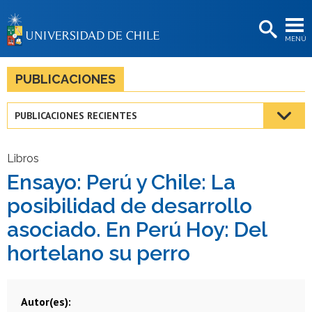
EXTENSIÓN
MENÚ
BIBLIOTECAS
LA UNIVERSIDAD
PUBLICACIONES
Postulantes
PUBLICACIONES RECIENTES
Estudiantes
Académicas/os
Libros
Ensayo: Perú y Chile: La
Funcionarias/os
posibilidad de desarrollo
Egresadas/os
asociado. En Perú Hoy: Del
hortelano su perro
Autor(es)