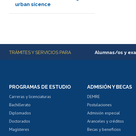
urban sicence
Más información
TRÁMITES Y SERVICIOS PARA
Alumnas/os y ex
Matrícula en línea
Inscripción y cambio d
Consulta y certificado
PROGRAMAS DE ESTUDIO
ADMISIÓN Y BECAS
Certificado de alumno
Carreras y licenciaturas
DEMRE
Servicio médico y den
Bachillerato
Postulaciones
Pago de arancel y cré
Diplomados
Admisión especial
Pago de arancel y cré
Doctorados
Aranceles y créditos
Certificado de títulos 
Magísteres
Becas y beneficios