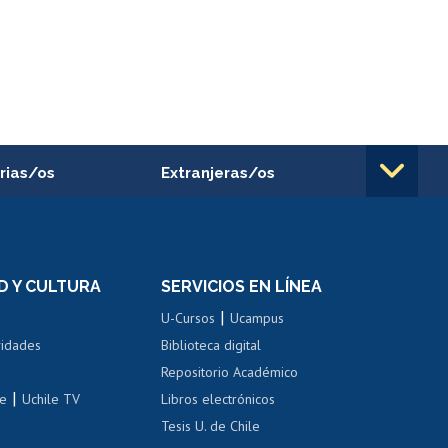
rias/os
Extranjeras/os
rnos de
Revalidación y reconocimiento
n
de títulos
el personal
Postulación al Programa de
Movilidad Estudiantil
D Y CULTURA
SERVICIOS EN LÍNEA
ovilidad interna
Inscripción de asignaturas
|
 de renta
U-Cursos
Ucampus
Cursos de español
 de renta
vidades
Biblioteca digital
Repositorio Académico
correo uchile
|
le
Uchile TV
Libros electrónicos
nas blancas
Tesis U. de Chile