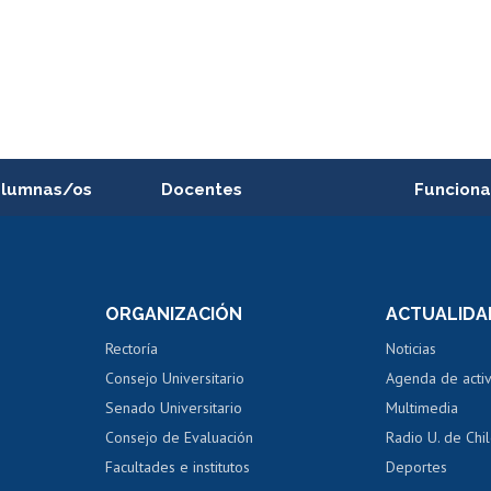
alumnas/os
Docentes
Funciona
Postulación a concursos
Cursos inte
internos de investigación
capacitació
e asignaturas
Consulta a bases de datos
Bienestar d
 de notas
ORGANIZACIÓN
ACTUALIDA
Perfeccionamiento
Portal de m
 regular
Editar Portafolio Académico
Certificado
Rectoría
Noticias
tal
Evaluación docente
Certificado
Consejo Universitario
Agenda de acti
dito alumnos
honorarios
Calificación académica
Senado Universitario
Multimedia
dito exalumnos
Gestión de 
Consejo de Evaluación
Radio U. de Chi
Postulación al AUCAI
y grados
Editar pági
Facultades e institutos
Deportes