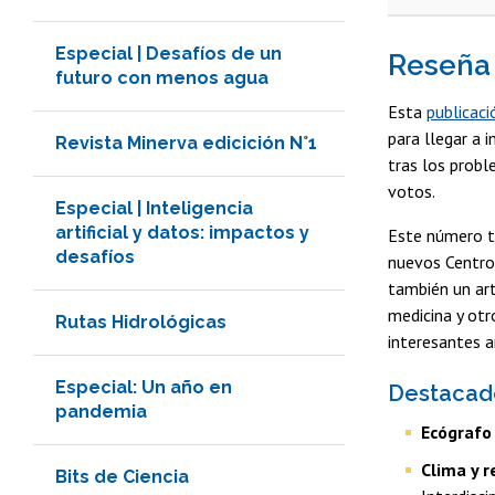
Especial | Desafíos de un
Reseña
futuro con menos agua
Esta
publicaci
para llegar a 
Revista Minerva edicición N°1
tras los probl
votos.
Especial | Inteligencia
artificial y datos: impactos y
Este número ta
desafíos
nuevos Centro 
también un art
medicina y ot
Rutas Hidrológicas
interesantes a
Especial: Un año en
Destacad
pandemia
Ecógrafo 
Clima y r
Bits de Ciencia