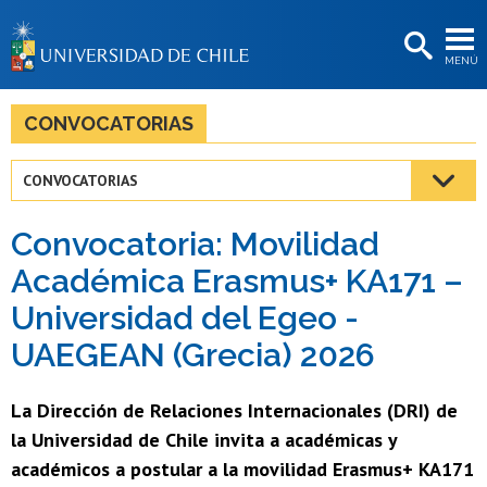
EXTENSIÓN
MENÚ
BIBLIOTECAS
LA UNIVERSIDAD
CONVOCATORIAS
Postulantes
CONVOCATORIAS
Estudiantes
Convocatoria: Movilidad
Académicas/os
Académica Erasmus+ KA171 –
Funcionarias/os
Universidad del Egeo -
Egresadas/os
UAEGEAN (Grecia) 2026
La Dirección de Relaciones Internacionales (DRI) de
la Universidad de Chile invita a académicas y
académicos a postular a la movilidad Erasmus+ KA171