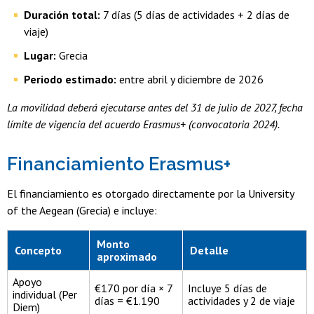
Duración total:
7 días (5 días de actividades + 2 días de
viaje)
Lugar:
Grecia
Periodo estimado:
entre abril y diciembre de 2026
La movilidad deberá ejecutarse antes del 31 de julio de 2027, fecha
límite de vigencia del acuerdo Erasmus+ (convocatoria 2024).
Financiamiento Erasmus+
El financiamiento es otorgado directamente por la University
of the Aegean (Grecia) e incluye:
Tabla de financiamiento estimado
Monto
Concepto
Detalle
aproximado
Apoyo
€170 por día × 7
Incluye 5 días de
individual (Per
días = €1.190
actividades y 2 de viaje
Diem)