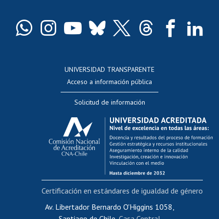
Pago de arancel y crédito exalumnos
Certificado de títulos y grados
Docentes
Postulación a concursos internos de investigación
Consulta a bases de datos
UNIVERSIDAD TRANSPARENTE
Perfeccionamiento
Acceso a información pública
Editar Portafolio Académico
Solicitud de información
Evaluación docente
Calificación académica
Postulación al AUCAI
Funcionarias/os
Cursos internos de capacitación
Bienestar del personal
Certificación en estándares de igualdad de género
Portal de movilidad interna
Certificado de renta
Av. Libertador Bernardo O'Higgins 1058,
Santiago de Chile,
Casa Central
Certificado de renta honorarios