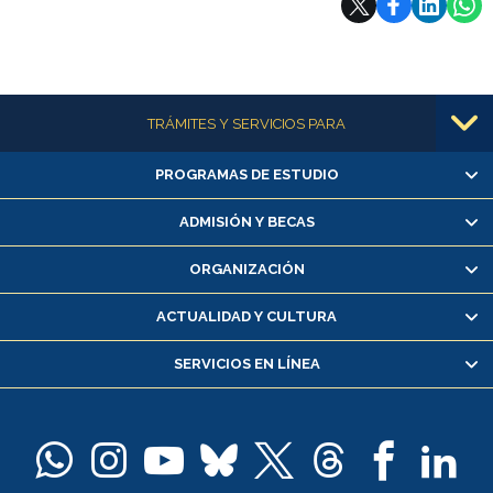
Más información
TRÁMITES Y SERVICIOS PARA
PROGRAMAS DE ESTUDIO
Alumnas/os y exalumnas/os
Matrícula en línea
ADMISIÓN Y BECAS
Inscripción y cambio de asignaturas
ORGANIZACIÓN
Consulta y certificado de notas
Certificado de alumno regular
ACTUALIDAD Y CULTURA
Servicio médico y dental
SERVICIOS EN LÍNEA
Pago de arancel y crédito alumnos
Pago de arancel y crédito exalumnos
Certificado de títulos y grados
Docentes