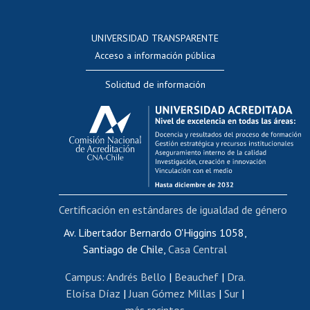
Postulación a concursos internos de investigación
Consulta a bases de datos
UNIVERSIDAD TRANSPARENTE
Perfeccionamiento
Acceso a información pública
Editar Portafolio Académico
Solicitud de información
Evaluación docente
Calificación académica
Postulación al AUCAI
Funcionarias/os
Cursos internos de capacitación
Bienestar del personal
Certificación en estándares de igualdad de género
Portal de movilidad interna
Certificado de renta
Av. Libertador Bernardo O'Higgins 1058,
Santiago de Chile,
Casa Central
Certificado de renta honorarios
Gestión de correo uchile
Campus
:
Andrés Bello
|
Beauchef
|
Dra.
Editar páginas blancas
Eloísa Díaz
|
Juan Gómez Millas
|
Sur
|