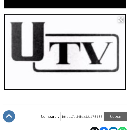
Compartir:
Copiar
https://uchile.cl/u176468
Subir