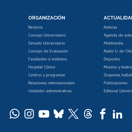
internos de investigación
capacitació
e asignaturas
Consulta a bases de datos
Bienestar d
 de notas
ORGANIZACIÓN
ACTUALIDA
Perfeccionamiento
Portal de m
 regular
Editar Portafolio Académico
Certificado
Rectoría
Noticias
tal
Evaluación docente
Certificado
Consejo Universitario
Agenda de acti
dito alumnos
honorarios
Calificación académica
Senado Universitario
Multimedia
dito exalumnos
Gestión de 
Consejo de Evaluación
Radio U. de Chi
Postulación al AUCAI
y grados
Editar pági
Facultades e institutos
Deportes
Hospital Clínico
Museos y teatr
da tecnológica
Tarjeta TUI
Wifi
Acoso laboral
s
Centros y programas
Orquesta, ballet
Relaciones internacionales
Publicaciones
Unidades administrativas
Editorial Univers