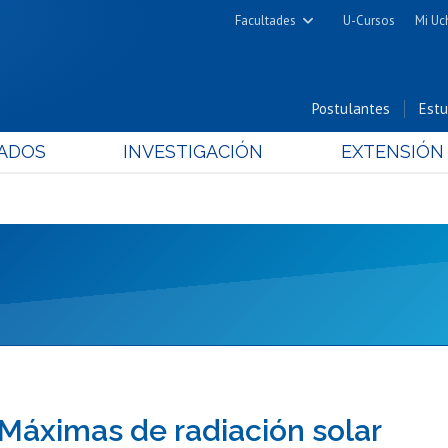
Facultades
U-Cursos
Mi Uc
Arquitectura y Urbanismo
Ciencias
Postulantes
Estu
Cs. Físicas y Matemáticas
ADOS
INVESTIGACIÓN
EXTENSIÓN
Cs. Químicas y Farmacéuticas
Cs. Veterinarias y Pecuarias
Derecho
Filosofía y Humanidades
Medicina
Estudios Avanzados en Educación
Nutrición y Tecnología de
Alimentos
5 Máximas de radiación solar