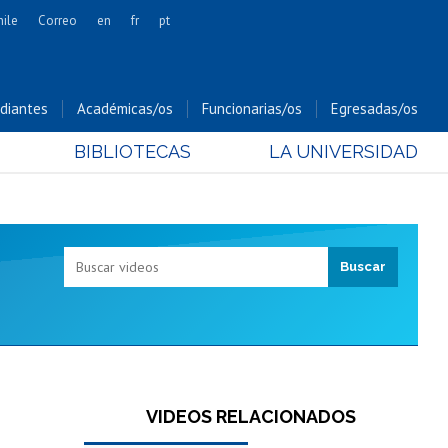
hile
Correo
en
fr
pt
Artes
Cs. Agronómicas
diantes
Académicas/os
Funcionarias/os
Egresadas/os
Cs. Forestales y Conservación
BIBLIOTECAS
LA UNIVERSIDAD
Cs. Sociales
Comunicación e Imagen
Economía y Negocios
Gobierno
Odontología
Estudios Internacionales
Bachillerato
Hospital Clínico
VIDEOS RELACIONADOS