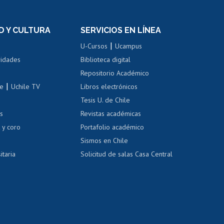
n
de títulos
el personal
Postulación al Programa de
Movilidad Estudiantil
D Y CULTURA
SERVICIOS EN LÍNEA
ovilidad interna
Inscripción de asignaturas
|
 de renta
U-Cursos
Ucampus
Cursos de español
 de renta
vidades
Biblioteca digital
Repositorio Académico
correo uchile
|
le
Uchile TV
Libros electrónicos
nas blancas
Tesis U. de Chile
os
Revistas académicas
, sexual y violencia
Denuncias administrativas
 y coro
Portafolio académico
Sismos en Chile
itaria
Solicitud de salas Casa Central