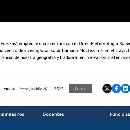
5
 Fuerzas", emprende una aventura con el Dr. en Meteorología Robe
iguo centro de investigación solar llamado Moctezuma. En el trayec
tencial de nuestra geografía y traducirlo en innovación sustentabl
ir video:
Copiar
https://uchile.cl/u117523
alumnas/os
Docentes
Funciona
Postulación a concursos
Cursos inte