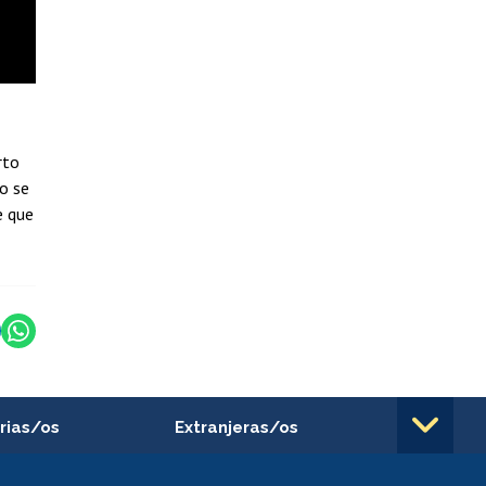
rto
to se
e que
rias/os
Extranjeras/os
rnos de
Revalidación y reconocimiento