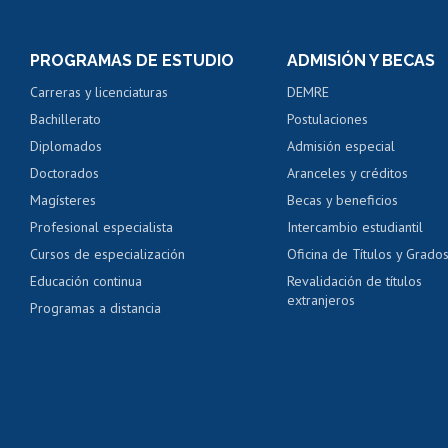
Inscripción y cambio d
Consulta y certificado
PROGRAMAS DE ESTUDIO
ADMISIÓN Y BECAS
Certificado de alumno
Carreras y licenciaturas
DEMRE
Servicio médico y den
Bachillerato
Postulaciones
Pago de arancel y cré
Diplomados
Admisión especial
Pago de arancel y cré
Doctorados
Aranceles y créditos
Certificado de títulos 
Magísteres
Becas y beneficios
Profesional especialista
Intercambio estudiantil
Mi Uchile
Ayu
Cursos de especialización
Oficina de Títulos y Grado
Educación continua
Revalidación de títulos
extranjeros
Programas a distancia