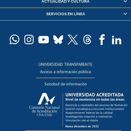
ACTUALIDAD Y CULTURA
Servicio médico y dental
SERVICIOS EN LÍNEA
Pago de arancel y crédito alumnos
Pago de arancel y crédito exalumnos
Certificado de títulos y grados
Docentes
Postulación a concursos internos de investigación
Consulta a bases de datos
UNIVERSIDAD TRANSPARENTE
Perfeccionamiento
Acceso a información pública
Editar Portafolio Académico
Solicitud de información
Evaluación docente
Calificación académica
Postulación al AUCAI
Funcionarias/os
Cursos internos de capacitación
Bienestar del personal