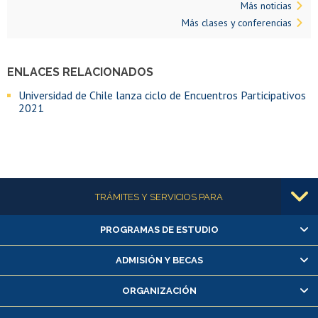
Más noticias
Más clases y conferencias
ENLACES RELACIONADOS
Universidad de Chile lanza ciclo de Encuentros Participativos
2021
Más información
TRÁMITES Y SERVICIOS PARA
PROGRAMAS DE ESTUDIO
Alumnas/os y exalumnas/os
Matrícula en línea
ADMISIÓN Y BECAS
Inscripción y cambio de asignaturas
ORGANIZACIÓN
Consulta y certificado de notas
Certificado de alumno regular