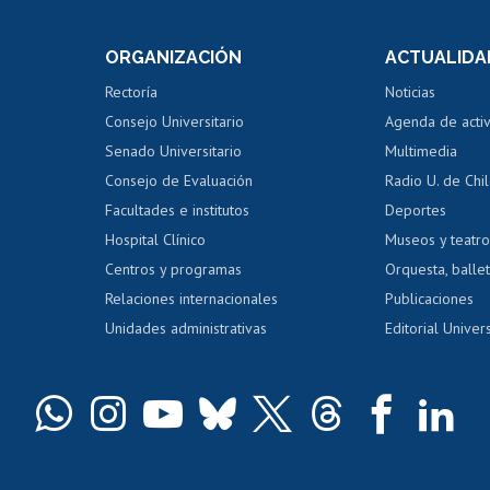
e asignaturas
Consulta a bases de datos
Bienestar d
 de notas
ORGANIZACIÓN
ACTUALIDA
Perfeccionamiento
Portal de m
 regular
Editar Portafolio Académico
Certificado
Rectoría
Noticias
tal
Evaluación docente
Certificado
Consejo Universitario
Agenda de acti
dito alumnos
honorarios
Calificación académica
Senado Universitario
Multimedia
dito exalumnos
Gestión de 
Consejo de Evaluación
Radio U. de Chi
Postulación al AUCAI
y grados
Editar pági
Facultades e institutos
Deportes
Hospital Clínico
Museos y teatr
da tecnológica
Tarjeta TUI
Wifi
Acoso laboral
s
Centros y programas
Orquesta, ballet
Relaciones internacionales
Publicaciones
Unidades administrativas
Editorial Univers