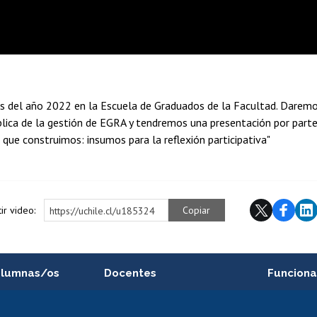
as del año 2022 en la Escuela de Graduados de la Facultad. Daremo
ublica de la gestión de EGRA y tendremos una presentación por part
n que construimos: insumos para la reflexión participativa"
ir video:
Copiar
https://uchile.cl/u185324
alumnas/os
Docentes
Funciona
Postulación a concursos
Cursos inte
internos de investigación
capacitació