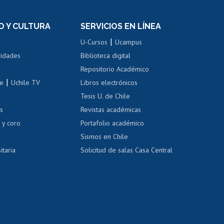
el personal
Postulación al Programa de
Movilidad Estudiantil
D Y CULTURA
SERVICIOS EN LÍNEA
ovilidad interna
Inscripción de asignaturas
|
 de renta
U-Cursos
Ucampus
Cursos de español
 de renta
vidades
Biblioteca digital
Repositorio Académico
correo uchile
|
le
Uchile TV
Libros electrónicos
nas blancas
Tesis U. de Chile
os
Revistas académicas
, sexual y violencia
Denuncias administrativas
 y coro
Portafolio académico
Sismos en Chile
itaria
Solicitud de salas Casa Central