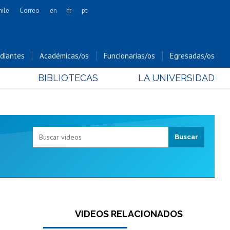
hile
Correo
en
fr
pt
Artes
Cs. Agronómicas
diantes
Académicas/os
Funcionarias/os
Egresadas/os
Cs. Forestales y Conservación
BIBLIOTECAS
LA UNIVERSIDAD
Cs. Sociales
Comunicación e Imagen
Economía y Negocios
Gobierno
Odontología
Estudios Internacionales
Bachillerato
Hospital Clínico
VIDEOS RELACIONADOS