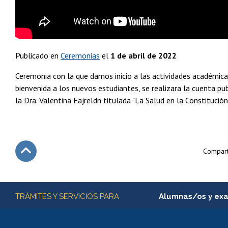
Publicado en
Ceremonias
el
1 de abril de 2022
Ceremonia con la que damos inicio a las actividades académic
bienvenida a los nuevos estudiantes, se realizara la cuenta p
la Dra. Valentina Fajreldn titulada "La Salud en la Constitució
Compart
Subir
Más información
TRÁMITES Y SERVICIOS PARA
Alumnas/os y ex
Matrícula en línea