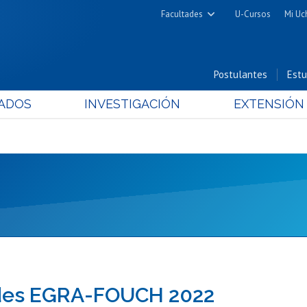
Facultades
U-Cursos
Mi Uc
Arquitectura y Urbanismo
Ciencias
Postulantes
Estu
Cs. Físicas y Matemáticas
ADOS
INVESTIGACIÓN
EXTENSIÓN
Cs. Químicas y Farmacéuticas
Cs. Veterinarias y Pecuarias
Derecho
Filosofía y Humanidades
Medicina
Estudios Avanzados en Educación
Nutrición y Tecnología de
Alimentos
dades EGRA-FOUCH 2022