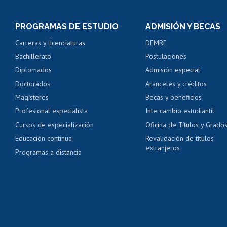
Inscripción y cambio d
Consulta y certificado
PROGRAMAS DE ESTUDIO
ADMISIÓN Y BECAS
Certificado de alumno
Carreras y licenciaturas
DEMRE
Servicio médico y den
Bachillerato
Postulaciones
Pago de arancel y cré
Diplomados
Admisión especial
Pago de arancel y cré
Doctorados
Aranceles y créditos
Certificado de títulos 
Magísteres
Becas y beneficios
Profesional especialista
Intercambio estudiantil
Mi Uchile
Ayu
Cursos de especialización
Oficina de Títulos y Grado
Educación continua
Revalidación de títulos
extranjeros
Programas a distancia