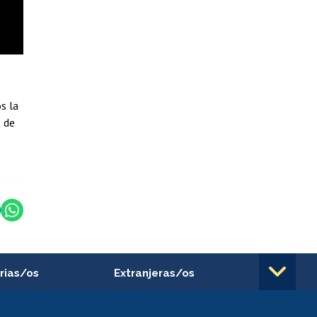
s la
e de
rias/os
Extranjeras/os
rnos de
Revalidación y reconocimiento
n
de títulos