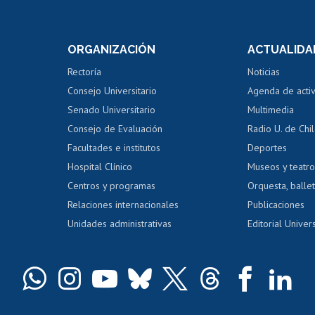
internos de investigación
capacitació
e asignaturas
Consulta a bases de datos
Bienestar d
 de notas
ORGANIZACIÓN
ACTUALIDA
Perfeccionamiento
Portal de m
 regular
Editar Portafolio Académico
Certificado
Rectoría
Noticias
tal
Evaluación docente
Certificado
Consejo Universitario
Agenda de acti
dito alumnos
honorarios
Calificación académica
Senado Universitario
Multimedia
dito exalumnos
Gestión de 
Consejo de Evaluación
Radio U. de Chi
Postulación al AUCAI
y grados
Editar pági
Facultades e institutos
Deportes
Hospital Clínico
Museos y teatr
da tecnológica
Tarjeta TUI
Wifi
Acoso laboral
s
Centros y programas
Orquesta, ballet
Relaciones internacionales
Publicaciones
Unidades administrativas
Editorial Univers