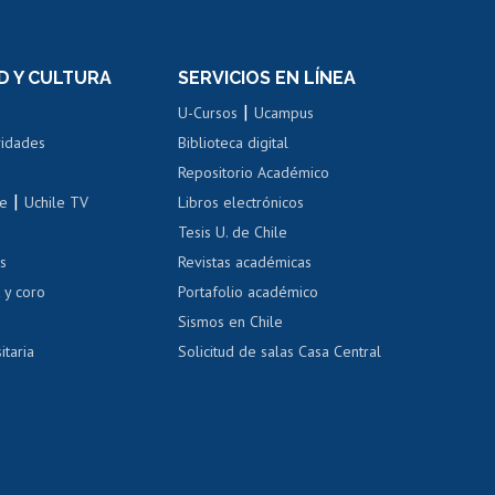
n
de títulos
el personal
Postulación al Programa de
Movilidad Estudiantil
D Y CULTURA
SERVICIOS EN LÍNEA
ovilidad interna
Inscripción de asignaturas
|
 de renta
U-Cursos
Ucampus
Cursos de español
 de renta
vidades
Biblioteca digital
Repositorio Académico
correo uchile
|
le
Uchile TV
Libros electrónicos
nas blancas
Tesis U. de Chile
os
Revistas académicas
, sexual y violencia
Denuncias administrativas
 y coro
Portafolio académico
Sismos en Chile
itaria
Solicitud de salas Casa Central