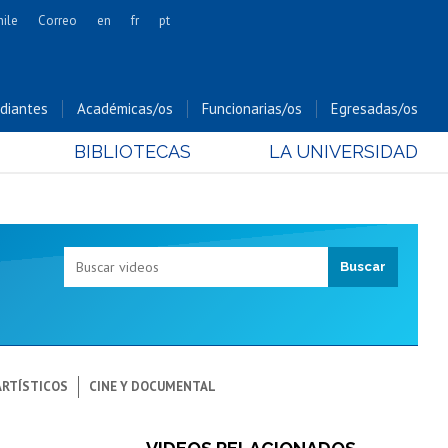
hile
Correo
en
fr
pt
Artes
Cs. Agronómicas
diantes
Académicas/os
Funcionarias/os
Egresadas/os
Cs. Forestales y Conservación
BIBLIOTECAS
LA UNIVERSIDAD
Cs. Sociales
Comunicación e Imagen
Economía y Negocios
Gobierno
Odontología
Estudios Internacionales
Bachillerato
Hospital Clínico
ARTÍSTICOS
CINE Y DOCUMENTAL