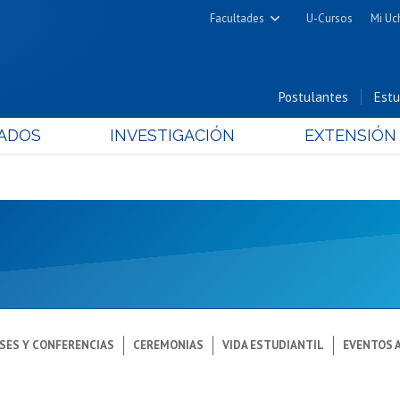
Facultades
U-Cursos
Mi Uc
Arquitectura y Urbanismo
Ciencias
Postulantes
Estu
Cs. Físicas y Matemáticas
ADOS
INVESTIGACIÓN
EXTENSIÓN
Cs. Químicas y Farmacéuticas
Cs. Veterinarias y Pecuarias
Derecho
Filosofía y Humanidades
Medicina
Estudios Avanzados en Educación
Nutrición y Tecnología de
Alimentos
SES Y CONFERENCIAS
CEREMONIAS
VIDA ESTUDIANTIL
EVENTOS 