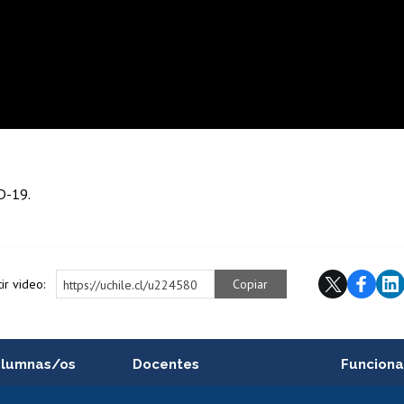
D-19.
ir video:
Copiar
https://uchile.cl/u224580
alumnas/os
Docentes
Funciona
Postulación a concursos
Cursos inte