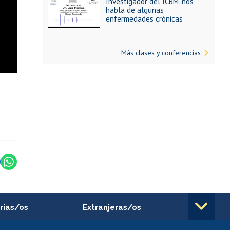
Investigador del ICBM, nos
habla de algunas
enfermedades crónicas
Más clases y conferencias
rias/os
Extranjeras/os
rnos de
Revalidación y reconocimiento