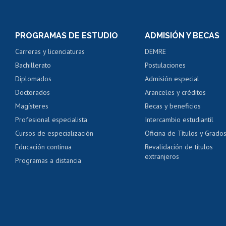
Inscripción y cambio d
Consulta y certificado
PROGRAMAS DE ESTUDIO
ADMISIÓN Y BECAS
Certificado de alumno
Carreras y licenciaturas
DEMRE
Servicio médico y den
Bachillerato
Postulaciones
Pago de arancel y cré
Diplomados
Admisión especial
Pago de arancel y cré
Doctorados
Aranceles y créditos
Certificado de títulos 
Magísteres
Becas y beneficios
Profesional especialista
Intercambio estudiantil
Mi Uchile
Ayu
Cursos de especialización
Oficina de Títulos y Grado
Educación continua
Revalidación de títulos
extranjeros
Programas a distancia