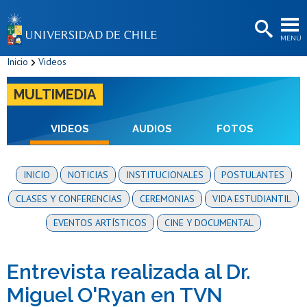
EXTENSIÓN
MENÚ
BIBLIOTECAS
Inicio
Videos
LA UNIVERSIDAD
MULTIMEDIA
Postulantes
Estudiantes
VIDEOS
AUDIOS
FOTOS
Académicas/os
INICIO
NOTICIAS
INSTITUCIONALES
POSTULANTES
Funcionarias/os
CLASES Y CONFERENCIAS
CEREMONIAS
VIDA ESTUDIANTIL
Egresadas/os
EVENTOS ARTÍSTICOS
CINE Y DOCUMENTAL
Entrevista realizada al Dr.
Miguel O'Ryan en TVN