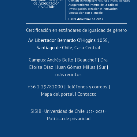
Funcionarias/os
Cursos internos de capacitación
Bienestar del personal
Certificación en estándares de igualdad de género
Portal de movilidad interna
Certificado de renta
Av. Libertador Bernardo O'Higgins 1058,
Santiago de Chile,
Casa Central
Certificado de renta honorarios
Gestión de correo uchile
Campus
:
Andrés Bello
|
Beauchef
|
Dra.
Editar páginas blancas
Eloísa Díaz
|
Juan Gómez Millas
|
Sur
|
más recintos
Extranjeras/os
Revalidación y reconocimiento de títulos
+56 2 29782000
|
Teléfonos y correos
|
Mapa del portal
|
Contacto
Postulación al Programa de Movilidad Estudiantil
Inscripción de asignaturas
SISIB
Universidad de Chile
Cursos de español
-
, 1994-2026 -
Política de privacidad
Mi Uchile
Ayuda tecnológica
Tarjeta TUI
Wifi