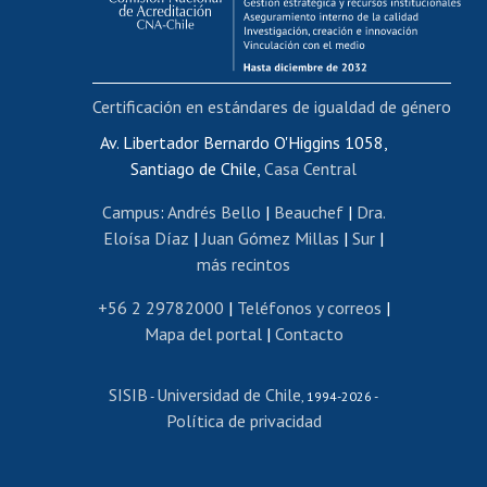
Funcionarias/os
Cursos internos de capacitación
Bienestar del personal
Certificación en estándares de igualdad de género
Portal de movilidad interna
Certificado de renta
Av. Libertador Bernardo O'Higgins 1058,
Santiago de Chile,
Casa Central
Certificado de renta honorarios
Gestión de correo uchile
Campus
:
Andrés Bello
|
Beauchef
|
Dra.
Editar páginas blancas
Eloísa Díaz
|
Juan Gómez Millas
|
Sur
|
más recintos
Extranjeras/os
Revalidación y reconocimiento de títulos
+56 2 29782000
|
Teléfonos y correos
|
Mapa del portal
|
Contacto
Postulación al Programa de Movilidad Estudiantil
Inscripción de asignaturas
SISIB
Universidad de Chile
Cursos de español
-
, 1994-2026 -
Política de privacidad
Mi Uchile
Ayuda tecnológica
Tarjeta TUI
Wifi