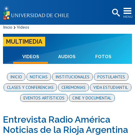
EXTENSIÓN
MENÚ
BIBLIOTECAS
Inicio
Videos
LA UNIVERSIDAD
MULTIMEDIA
Postulantes
Estudiantes
VIDEOS
AUDIOS
FOTOS
Académicas/os
INICIO
NOTICIAS
INSTITUCIONALES
POSTULANTES
Funcionarias/os
CLASES Y CONFERENCIAS
CEREMONIAS
VIDA ESTUDIANTIL
Egresadas/os
EVENTOS ARTÍSTICOS
CINE Y DOCUMENTAL
Entrevista Radio América
Noticias de la Rioja Argentina