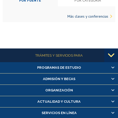
POR FUENTE
POR CATEGORÍA
Más clases y conferencias
Más información
TRÁMITES Y SERVICIOS PARA
PROGRAMAS DE ESTUDIO
Alumnas/os y exalumnas/os
Matrícula en línea
ADMISIÓN Y BECAS
Inscripción y cambio de asignaturas
ORGANIZACIÓN
Consulta y certificado de notas
Certificado de alumno regular
ACTUALIDAD Y CULTURA
Servicio médico y dental
SERVICIOS EN LÍNEA
Pago de arancel y crédito alumnos