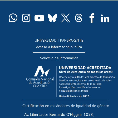
Pago de arancel y crédito exalumnos
Certificado de títulos y grados
Docentes
Postulación a concursos internos de investigación
Consulta a bases de datos
UNIVERSIDAD TRANSPARENTE
Perfeccionamiento
Acceso a información pública
Editar Portafolio Académico
Solicitud de información
Evaluación docente
Calificación académica
Postulación al AUCAI
Funcionarias/os
Cursos internos de capacitación
Bienestar del personal
Certificación en estándares de igualdad de género
Portal de movilidad interna
Certificado de renta
Av. Libertador Bernardo O'Higgins 1058,