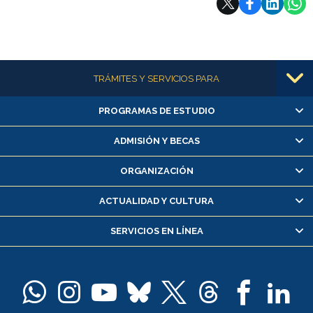
Más información
TRÁMITES Y SERVICIOS PARA
PROGRAMAS DE ESTUDIO
Alumnas/os y exalumnas/os
Matrícula en línea
ADMISIÓN Y BECAS
Inscripción y cambio de asignaturas
ORGANIZACIÓN
Consulta y certificado de notas
Certificado de alumno regular
ACTUALIDAD Y CULTURA
Servicio médico y dental
SERVICIOS EN LÍNEA
Pago de arancel y crédito alumnos
Pago de arancel y crédito exalumnos
Certificado de títulos y grados
Docentes