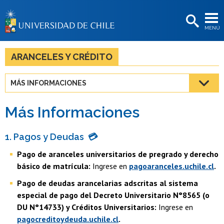
EXTENSIÓN
MENÚ
BIBLIOTECAS
LA UNIVERSIDAD
ARANCELES Y CRÉDITO
Postulantes
MÁS INFORMACIONES
Estudiantes
Más Informaciones
Académicas/os
Funcionarias/os
1. Pagos y Deudas
💳
Pago de aranceles universitarios de pregrado y derecho
Egresadas/os
básico de matrícula:
Ingrese en
pagoaranceles.uchile.cl
.
Pago de deudas arancelarias adscritas al sistema
especial de pago del Decreto Universitario N°8565 (o
DU N°14733) y Créditos Universitarios:
Ingrese en
pagocreditoydeuda.uchile.cl
.