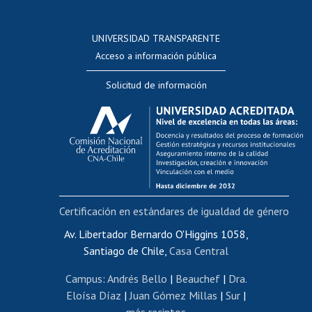
Postulación a concursos internos de investigación
Consulta a bases de datos
UNIVERSIDAD TRANSPARENTE
Perfeccionamiento
Acceso a información pública
Editar Portafolio Académico
Solicitud de información
Evaluación docente
Calificación académica
Postulación al AUCAI
Funcionarias/os
Cursos internos de capacitación
Bienestar del personal
Certificación en estándares de igualdad de género
Portal de movilidad interna
Certificado de renta
Av. Libertador Bernardo O'Higgins 1058,
Santiago de Chile,
Casa Central
Certificado de renta honorarios
Gestión de correo uchile
Campus
:
Andrés Bello
|
Beauchef
|
Dra.
Editar páginas blancas
Eloísa Díaz
|
Juan Gómez Millas
|
Sur
|