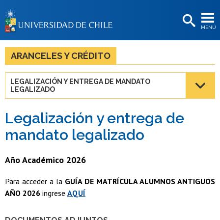
EXTENSIÓN
MENÚ
BIBLIOTECAS
LA UNIVERSIDAD
ARANCELES Y CRÉDITO
Postulantes
LEGALIZACIÓN Y ENTREGA DE MANDATO
LEGALIZADO
Estudiantes
Académicas/os
Legalización y entrega de
mandato legalizado
Funcionarias/os
Egresadas/os
Año Académico 2026
Para acceder a la
GUÍA DE MATRÍCULA ALUMNOS ANTIGUOS
AÑO 2026
ingrese
AQUÍ