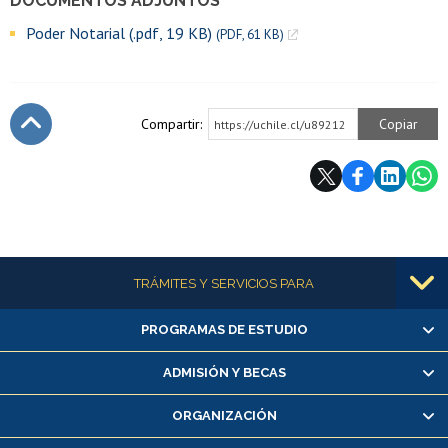
DOCUMENTOS ADJUNTOS
Poder Notarial (.pdf, 19 KB)
(PDF, 61 KB)
Compartir:
Copiar
https://uchile.cl/u89212
Subir
Más información
TRÁMITES Y SERVICIOS PARA
PROGRAMAS DE ESTUDIO
Alumnas/os y exalumnas/os
Matrícula en línea
ADMISIÓN Y BECAS
Inscripción y cambio de asignaturas
ORGANIZACIÓN
Consulta y certificado de notas