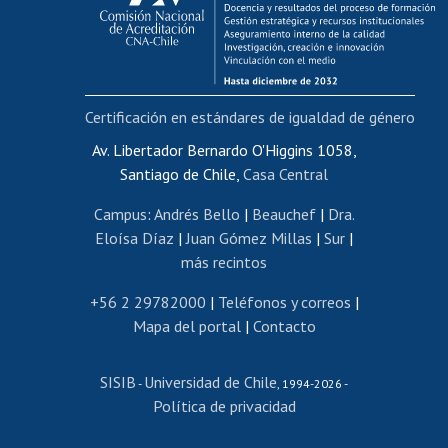
Funcionarias/os
Cursos internos de capacitación
Bienestar del personal
Certificación en estándares de igualdad de género
Portal de movilidad interna
Certificado de renta
Av. Libertador Bernardo O'Higgins 1058,
Santiago de Chile,
Casa Central
Certificado de renta honorarios
Gestión de correo uchile
Campus
:
Andrés Bello
|
Beauchef
|
Dra.
Editar páginas blancas
Eloísa Díaz
|
Juan Gómez Millas
|
Sur
|
más recintos
Extranjeras/os
Revalidación y reconocimiento de títulos
+56 2 29782000
|
Teléfonos y correos
|
Mapa del portal
|
Contacto
Postulación al Programa de Movilidad Estudiantil
Inscripción de asignaturas
SISIB
Universidad de Chile
Cursos de español
-
, 1994-2026 -
Política de privacidad
Mi Uchile
Ayuda tecnológica
Tarjeta TUI
Wifi