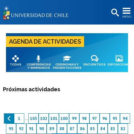
EXTENSIÓN
MENÚ
BIBLIOTECAS
LA UNIVERSIDAD
AGENDA DE ACTIVIDADES
Postulantes
Estudiantes
TODAS
CONFERENCIAS
CEREMONIAS Y
ENCUENTROS
EXPOSICIONES
Académicas/os
Y SEMINARIOS
PRESENTACIONES
Funcionarias/os
Próximas actividades
Egresadas/os
1
...
103
102
101
100
99
98
97
96
95
94
93
92
91
90
89
88
87
86
85
84
83
82