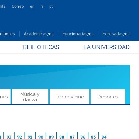
hile
Correo
en
fr
pt
Artes
Cs. Agronómicas
diantes
Académicas/os
Funcionarias/os
Egresadas/os
Cs. Forestales y Conservación
BIBLIOTECAS
LA UNIVERSIDAD
Cs. Sociales
Comunicación e Imagen
Economía y Negocios
Gobierno
Odontología
Música y
ones
Teatro y cine
Deportes
Estudios Internacionales
danza
Bachillerato
Hospital Clínico
4
93
92
91
90
89
88
87
86
85
84