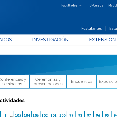
Facultades
U-Cursos
Mi Uc
Arquitectura y Urbanismo
Ciencias
Postulantes
Estu
Cs. Físicas y Matemáticas
ADOS
INVESTIGACIÓN
EXTENSIÓN
Cs. Químicas y Farmacéuticas
Cs. Veterinarias y Pecuarias
Derecho
Filosofía y Humanidades
Medicina
Conferencias y
Ceremonias y
Encuentros
Exposici
Estudios Avanzados en Educación
seminarios
presentaciones
Nutrición y Tecnología de
Alimentos
ctividades
1
...
105
104
103
102
101
100
99
98
97
96
95
9