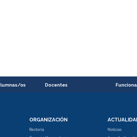
alumnas/os
Docentes
Funciona
Postulación a concursos
Cursos inte
internos de investigación
capacitació
e asignaturas
Consulta a bases de datos
Bienestar d
 de notas
ORGANIZACIÓN
ACTUALIDA
Perfeccionamiento
Portal de m
 regular
Editar Portafolio Académico
Certificado
Rectoría
Noticias
tal