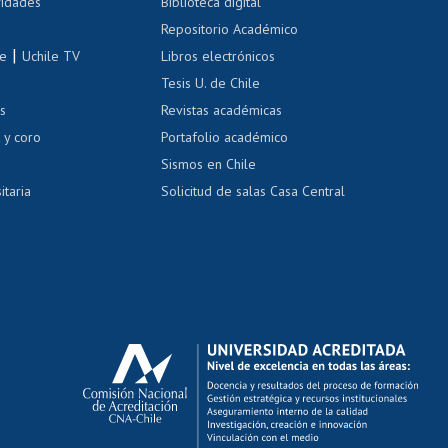
 de renta
vidades
Biblioteca digital
Repositorio Académico
correo uchile
|
le
Uchile TV
Libros electrónicos
nas blancas
Tesis U. de Chile
os
Revistas académicas
, sexual y violencia
Denuncias administrativas
 y coro
Portafolio académico
Sismos en Chile
itaria
Solicitud de salas Casa Central