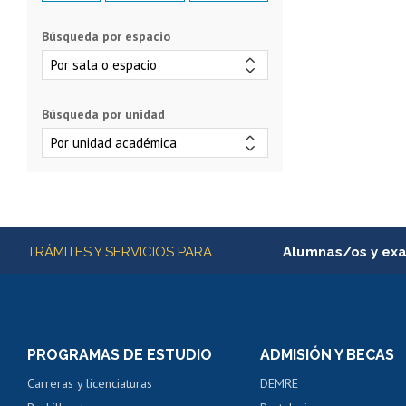
Búsqueda por espacio
Búsqueda por unidad
Más información
TRÁMITES Y SERVICIOS PARA
Alumnas/os y ex
Matrícula en línea
Inscripción y cambio d
Consulta y certificado
PROGRAMAS DE ESTUDIO
ADMISIÓN Y BECAS
Certificado de alumno
Carreras y licenciaturas
DEMRE
Servicio médico y den