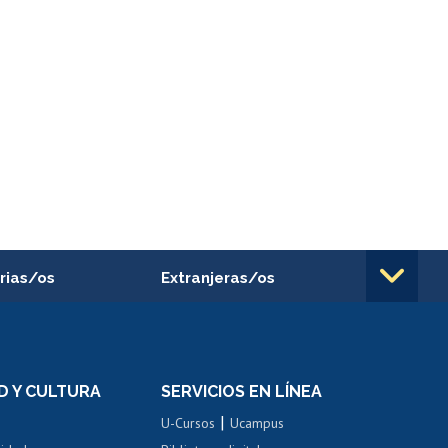
rias/os
Extranjeras/os
rnos de
Revalidación y reconocimiento
n
de títulos
el personal
Postulación al Programa de
Movilidad Estudiantil
D Y CULTURA
SERVICIOS EN LÍNEA
ovilidad interna
Inscripción de asignaturas
|
 de renta
U-Cursos
Ucampus
Cursos de español