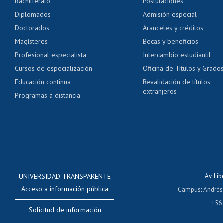
Bachillerato
Postulaciones
Pago de arancel y cré
Diplomados
Admisión especial
Pago de arancel y cré
Doctorados
Aranceles y créditos
Certificado de títulos 
Magísteres
Becas y beneficios
Profesional especialista
Intercambio estudiantil
Mi Uchile
Ayu
Cursos de especialización
Oficina de Títulos y Grado
Educación continua
Revalidación de títulos
extranjeros
Programas a distancia
UNIVERSIDAD TRANSPARENTE
Av. Li
Acceso a información pública
Campus
:
Andrés
+56
Solicitud de información