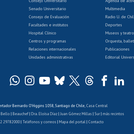
Evaluación docente
Certificado
Consejo Universitario
Agenda de acti
dito alumnos
honorarios
Calificación académica
Senado Universitario
Multimedia
dito exalumnos
Gestión de 
Consejo de Evaluación
Radio U. de Chi
Postulación al AUCAI
y grados
Editar pági
Facultades e institutos
Deportes
Hospital Clínico
Museos y teatr
da tecnológica
Tarjeta TUI
Wifi
Acoso laboral
s
Centros y programas
Orquesta, ballet
Relaciones internacionales
Publicaciones
Unidades administrativas
Editorial Univers
bertador Bernardo O'Higgins 1058, Santiago de Chile,
Casa Central
 Bello
|
Beauchef
|
Dra. Eloísa Díaz
|
Juan Gómez Millas
|
Sur
|
más recintos
 2 29782000
|
Teléfonos y correos
|
Mapa del portal
|
Contacto