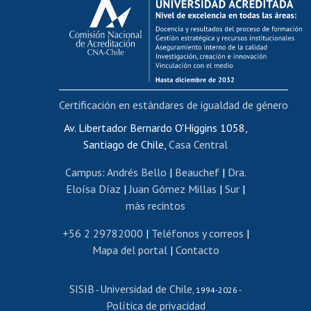
Postulación al AUCAI
Funcionarias/os
Cursos internos de capacitación
Bienestar del personal
Certificación en estándares de igualdad de género
Portal de movilidad interna
Certificado de renta
Av. Libertador Bernardo O'Higgins 1058,
Santiago de Chile,
Casa Central
Certificado de renta honorarios
Gestión de correo uchile
Campus
:
Andrés Bello
|
Beauchef
|
Dra.
Editar páginas blancas
Eloísa Díaz
|
Juan Gómez Millas
|
Sur
|
más recintos
Extranjeras/os
Revalidación y reconocimiento de títulos
+56 2 29782000
|
Teléfonos y correos
|
Mapa del portal
|
Contacto
Postulación al Programa de Movilidad Estudiantil
Inscripción de asignaturas
SISIB
Universidad de Chile
Cursos de español
-
, 1994-2026 -
Política de privacidad