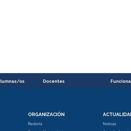
alumnas/os
Docentes
Funciona
Postulación a concursos
Cursos inte
internos de investigación
capacitació
e asignaturas
Consulta a bases de datos
Bienestar d
 de notas
ORGANIZACIÓN
ACTUALIDA
Perfeccionamiento
Portal de m
 regular
Editar Portafolio Académico
Certificado
Rectoría
Noticias
tal