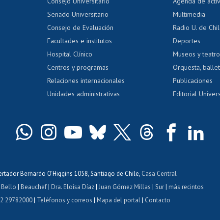
Evaluación docente
Certificado
Consejo Universitario
Agenda de acti
dito alumnos
honorarios
Calificación académica
Senado Universitario
Multimedia
dito exalumnos
Gestión de 
Consejo de Evaluación
Radio U. de Chi
Postulación al AUCAI
y grados
Editar pági
Facultades e institutos
Deportes
Hospital Clínico
Museos y teatr
da tecnológica
Tarjeta TUI
Wifi
Acoso laboral
s
Centros y programas
Orquesta, ballet
Relaciones internacionales
Publicaciones
Unidades administrativas
Editorial Univers
bertador Bernardo O'Higgins 1058, Santiago de Chile,
Casa Central
 Bello
|
Beauchef
|
Dra. Eloísa Díaz
|
Juan Gómez Millas
|
Sur
|
más recintos
 2 29782000
|
Teléfonos y correos
|
Mapa del portal
|
Contacto