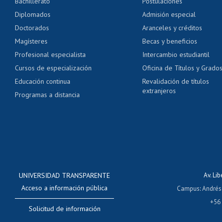
Bachillerato
Postulaciones
Pago de arancel y cré
Diplomados
Admisión especial
Pago de arancel y cré
Doctorados
Aranceles y créditos
Certificado de títulos 
Magísteres
Becas y beneficios
Profesional especialista
Intercambio estudiantil
Mi Uchile
Ayu
Cursos de especialización
Oficina de Títulos y Grado
Educación continua
Revalidación de títulos
extranjeros
Programas a distancia
UNIVERSIDAD TRANSPARENTE
Av. Li
Acceso a información pública
Campus
:
Andrés
+56
Solicitud de información