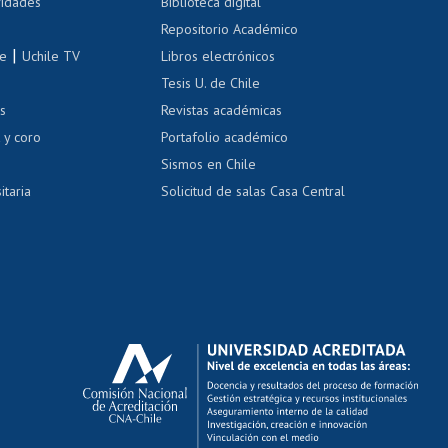
 de renta
vidades
Biblioteca digital
Repositorio Académico
correo uchile
|
le
Uchile TV
Libros electrónicos
nas blancas
Tesis U. de Chile
os
Revistas académicas
, sexual y violencia
Denuncias administrativas
 y coro
Portafolio académico
Sismos en Chile
itaria
Solicitud de salas Casa Central