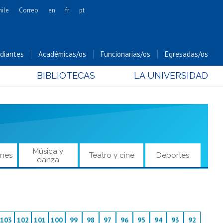
hile
Correo
en
fr
pt
Artes
Cs. Agronómicas
diantes
Académicas/os
Funcionarias/os
Egresadas/os
Cs. Forestales y Conservación
BIBLIOTECAS
LA UNIVERSIDAD
Cs. Sociales
Comunicación e Imagen
Economía y Negocios
Gobierno
Odontología
Música y
ones
Teatro y cine
Deportes
Estudios Internacionales
danza
Bachillerato
Hospital Clínico
103
102
101
100
99
98
97
96
95
94
93
92