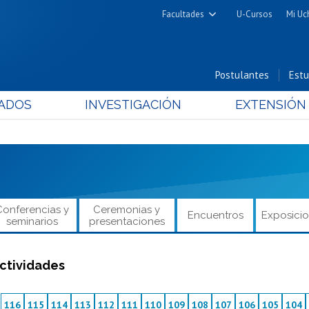
Facultades
U-Cursos
Mi Uc
Arquitectura y Urbanismo
Ciencias
Postulantes
Estu
Cs. Físicas y Matemáticas
ADOS
INVESTIGACIÓN
EXTENSIÓN
Cs. Químicas y Farmacéuticas
Cs. Veterinarias y Pecuarias
Derecho
Filosofía y Humanidades
Medicina
Conferencias y
Ceremonias y
Encuentros
Exposici
Estudios Avanzados en Educación
seminarios
presentaciones
Nutrición y Tecnología de
Alimentos
ctividades
116
115
114
113
112
111
110
109
108
107
106
105
104