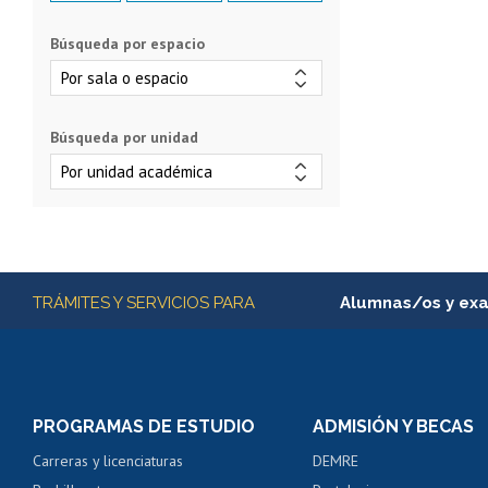
Búsqueda por espacio
Búsqueda por unidad
Más información
TRÁMITES Y SERVICIOS PARA
Alumnas/os y ex
Matrícula en línea
Inscripción y cambio d
Consulta y certificado
PROGRAMAS DE ESTUDIO
ADMISIÓN Y BECAS
Certificado de alumno
Carreras y licenciaturas
DEMRE
Servicio médico y den