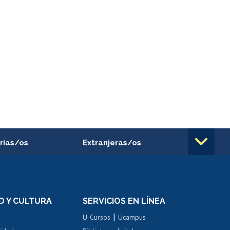
rias/os
Extranjeras/os
rnos de
Revalidación y reconocimiento
n
de títulos
el personal
Postulación al Programa de
Movilidad Estudiantil
D Y CULTURA
SERVICIOS EN LÍNEA
ovilidad interna
Inscripción de asignaturas
|
 de renta
U-Cursos
Ucampus
Cursos de español