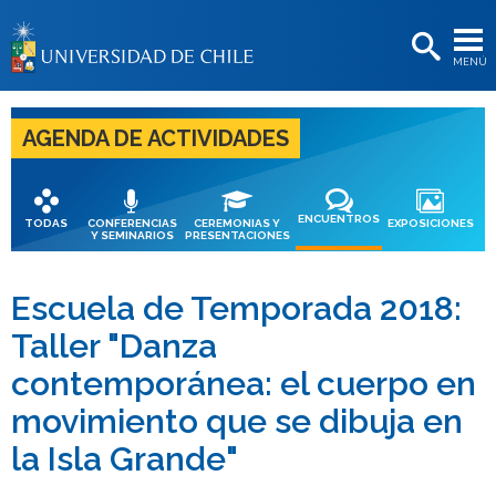
EXTENSIÓN
MENÚ
BIBLIOTECAS
LA UNIVERSIDAD
AGENDA DE ACTIVIDADES
Postulantes
Estudiantes
ENCUENTROS
TODAS
CONFERENCIAS
CEREMONIAS Y
EXPOSICIONES
Y SEMINARIOS
PRESENTACIONES
Académicas/os
Funcionarias/os
Escuela de Temporada 2018:
Taller "Danza
Egresadas/os
contemporánea: el cuerpo en
movimiento que se dibuja en
la Isla Grande"