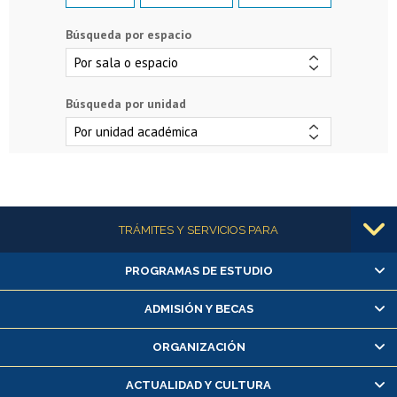
Búsqueda por espacio
Búsqueda por unidad
Más información
TRÁMITES Y SERVICIOS PARA
PROGRAMAS DE ESTUDIO
Alumnas/os y exalumnas/os
Matrícula en línea
ADMISIÓN Y BECAS
Inscripción y cambio de asignaturas
ORGANIZACIÓN
Consulta y certificado de notas
Certificado de alumno regular
ACTUALIDAD Y CULTURA