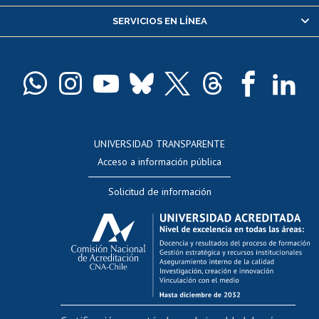
Servicio médico y dental
SERVICIOS EN LÍNEA
Pago de arancel y crédito alumnos
Pago de arancel y crédito exalumnos
Certificado de títulos y grados
Docentes
Postulación a concursos internos de investigación
Consulta a bases de datos
UNIVERSIDAD TRANSPARENTE
Perfeccionamiento
Acceso a información pública
Editar Portafolio Académico
Solicitud de información
Evaluación docente
Calificación académica
Postulación al AUCAI
Funcionarias/os
Cursos internos de capacitación
Bienestar del personal