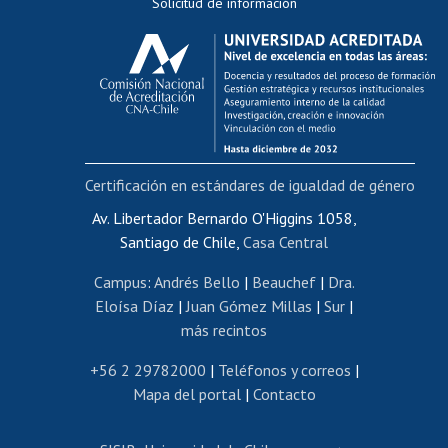
Solicitud de información
Evaluación docente
Calificación académica
Postulación al AUCAI
Funcionarias/os
Cursos internos de capacitación
Bienestar del personal
Certificación en estándares de igualdad de género
Portal de movilidad interna
Certificado de renta
Av. Libertador Bernardo O'Higgins 1058,
Santiago de Chile,
Casa Central
Certificado de renta honorarios
Gestión de correo uchile
Campus
:
Andrés Bello
|
Beauchef
|
Dra.
Editar páginas blancas
Eloísa Díaz
|
Juan Gómez Millas
|
Sur
|
más recintos
Extranjeras/os
Revalidación y reconocimiento de títulos
+56 2 29782000
|
Teléfonos y correos
|
Mapa del portal
|
Contacto
Postulación al Programa de Movilidad Estudiantil
Inscripción de asignaturas