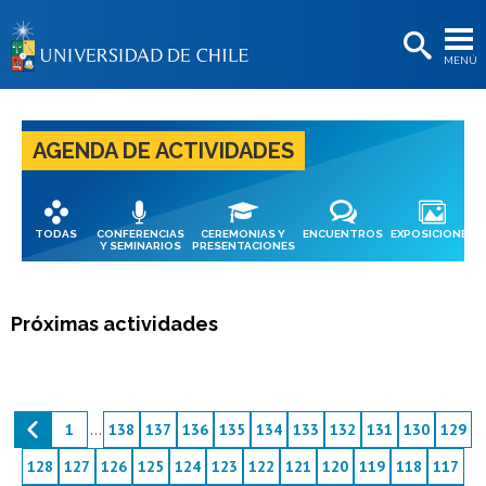
EXTENSIÓN
MENÚ
BIBLIOTECAS
LA UNIVERSIDAD
AGENDA DE ACTIVIDADES
Postulantes
Estudiantes
TODAS
CONFERENCIAS
CEREMONIAS Y
ENCUENTROS
EXPOSICIONES
Académicas/os
Y SEMINARIOS
PRESENTACIONES
Funcionarias/os
Próximas actividades
Egresadas/os
1
...
138
137
136
135
134
133
132
131
130
129
128
127
126
125
124
123
122
121
120
119
118
117