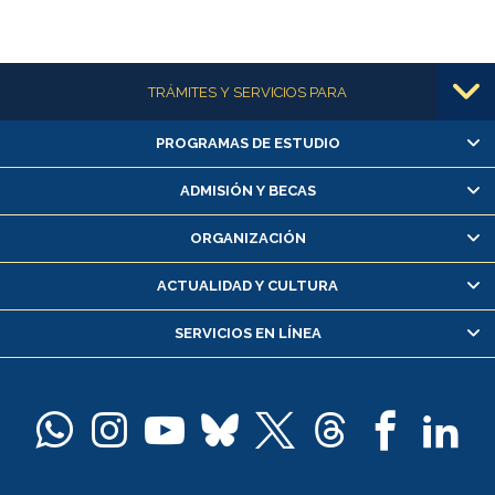
Más información
TRÁMITES Y SERVICIOS PARA
PROGRAMAS DE ESTUDIO
Alumnas/os y exalumnas/os
Matrícula en línea
ADMISIÓN Y BECAS
Inscripción y cambio de asignaturas
ORGANIZACIÓN
Consulta y certificado de notas
Certificado de alumno regular
ACTUALIDAD Y CULTURA
Servicio médico y dental
SERVICIOS EN LÍNEA
Pago de arancel y crédito alumnos
Pago de arancel y crédito exalumnos
Certificado de títulos y grados
Docentes
Postulación a concursos internos de investigación