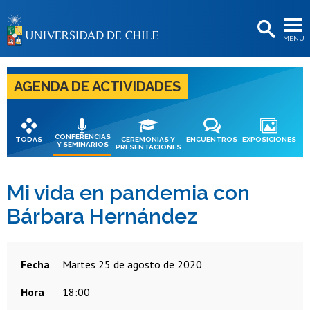
EXTENSIÓN
MENÚ
BIBLIOTECAS
LA UNIVERSIDAD
AGENDA DE ACTIVIDADES
Postulantes
Estudiantes
CONFERENCIAS
TODAS
CEREMONIAS Y
ENCUENTROS
EXPOSICIONES
Y SEMINARIOS
PRESENTACIONES
Académicas/os
Funcionarias/os
Mi vida en pandemia con
Bárbara Hernández
Egresadas/os
Fecha
martes 25 de agosto de 2020
Hora
18:00