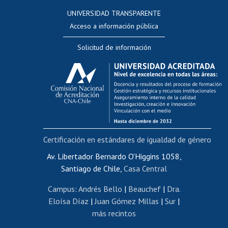
Consulta a bases de datos
UNIVERSIDAD TRANSPARENTE
Perfeccionamiento
Acceso a información pública
Editar Portafolio Académico
Solicitud de información
Evaluación docente
Calificación académica
Postulación al AUCAI
Funcionarias/os
Cursos internos de capacitación
Bienestar del personal
Certificación en estándares de igualdad de género
Portal de movilidad interna
Certificado de renta
Av. Libertador Bernardo O'Higgins 1058,
Santiago de Chile,
Casa Central
Certificado de renta honorarios
Gestión de correo uchile
Campus
:
Andrés Bello
|
Beauchef
|
Dra.
Editar páginas blancas
Eloísa Díaz
|
Juan Gómez Millas
|
Sur
|
más recintos
Extranjeras/os