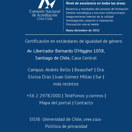
Postulación al AUCAI
Funcionarias/os
Cursos internos de capacitación
Bienestar del personal
Certificación en estándares de igualdad de género
Portal de movilidad interna
Certificado de renta
Av. Libertador Bernardo O'Higgins 1058,
Santiago de Chile,
Casa Central
Certificado de renta honorarios
Gestión de correo uchile
Campus
:
Andrés Bello
|
Beauchef
|
Dra.
Editar páginas blancas
Eloísa Díaz
|
Juan Gómez Millas
|
Sur
|
más recintos
Extranjeras/os
Revalidación y reconocimiento de títulos
+56 2 29782000
|
Teléfonos y correos
|
Mapa del portal
|
Contacto
Postulación al Programa de Movilidad Estudiantil
Inscripción de asignaturas
SISIB
Universidad de Chile
Cursos de español
-
, 1994-2026 -
Política de privacidad