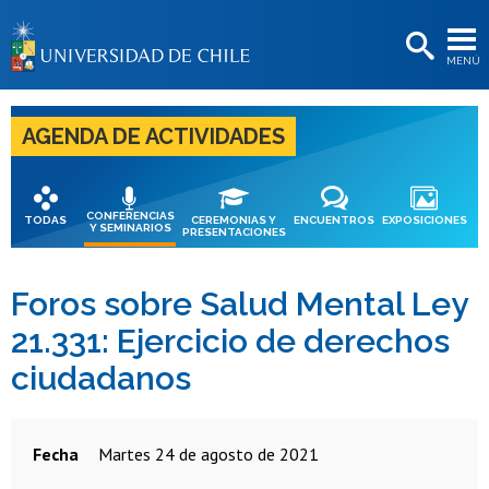
EXTENSIÓN
MENÚ
BIBLIOTECAS
LA UNIVERSIDAD
AGENDA DE ACTIVIDADES
Postulantes
Estudiantes
CONFERENCIAS
TODAS
CEREMONIAS Y
ENCUENTROS
EXPOSICIONES
Y SEMINARIOS
PRESENTACIONES
Académicas/os
Funcionarias/os
Foros sobre Salud Mental Ley
21.331: Ejercicio de derechos
Egresadas/os
ciudadanos
Fecha
martes 24 de agosto de 2021