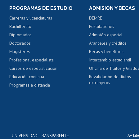
Consulta y certificado
PROGRAMAS DE ESTUDIO
ADMISIÓN Y BECAS
Certificado de alumno
Carreras y licenciaturas
DEMRE
Servicio médico y den
Bachillerato
Postulaciones
Pago de arancel y cré
Diplomados
Admisión especial
Pago de arancel y cré
Doctorados
Aranceles y créditos
Certificado de títulos 
Magísteres
Becas y beneficios
Profesional especialista
Intercambio estudiantil
Mi Uchile
Ayu
Cursos de especialización
Oficina de Títulos y Grado
Educación continua
Revalidación de títulos
extranjeros
Programas a distancia
UNIVERSIDAD TRANSPARENTE
Av. Li