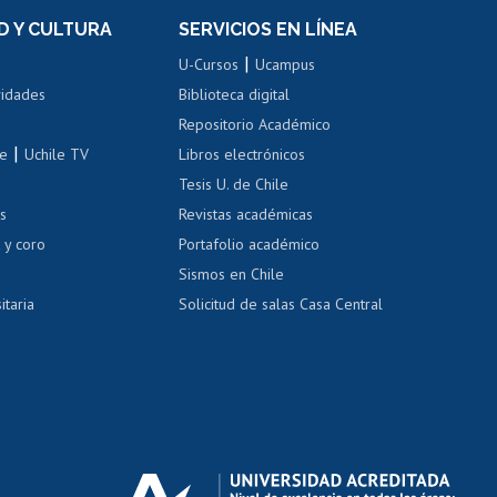
Movilidad Estudiantil
D Y CULTURA
SERVICIOS EN LÍNEA
ovilidad interna
Inscripción de asignaturas
|
 de renta
U-Cursos
Ucampus
Cursos de español
 de renta
vidades
Biblioteca digital
Repositorio Académico
correo uchile
|
le
Uchile TV
Libros electrónicos
nas blancas
Tesis U. de Chile
os
Revistas académicas
, sexual y violencia
Denuncias administrativas
 y coro
Portafolio académico
Sismos en Chile
itaria
Solicitud de salas Casa Central