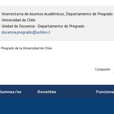
Vicerrectoría de Asuntos Académicos, Departamento de Pregrado 
Universidad de Chile
Unidad de Docencia - Departamento de Pregrado
docencia.pregrado@uchile.cl
Pregrado de la Universidad de Chile
Compartir:
alumnas/os
Docentes
Funciona
Postulación a concursos
Cursos inte
internos de investigación
capacitació
e asignaturas
Consulta a bases de datos
Bienestar d