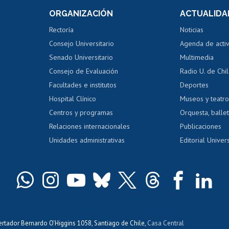
 de notas
ORGANIZACIÓN
ACTUALIDA
Perfeccionamiento
Portal de m
 regular
Editar Portafolio Académico
Certificado
Rectoría
Noticias
tal
Evaluación docente
Certificado
Consejo Universitario
Agenda de acti
dito alumnos
honorarios
Calificación académica
Senado Universitario
Multimedia
dito exalumnos
Gestión de 
Consejo de Evaluación
Radio U. de Chi
Postulación al AUCAI
y grados
Editar pági
Facultades e institutos
Deportes
Hospital Clínico
Museos y teatr
da tecnológica
Tarjeta TUI
Wifi
Acoso laboral
s
Centros y programas
Orquesta, ballet
Relaciones internacionales
Publicaciones
Unidades administrativas
Editorial Univers
bertador Bernardo O'Higgins 1058, Santiago de Chile,
Casa Central