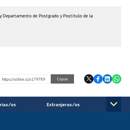
y Departamento de Postgrado y Postítulo de la
Copiar
https://uchile.cl/u179789
rias/os
Extranjeras/os
rnos de
Revalidación y reconocimiento
n
de títulos
el personal
Postulación al Programa de