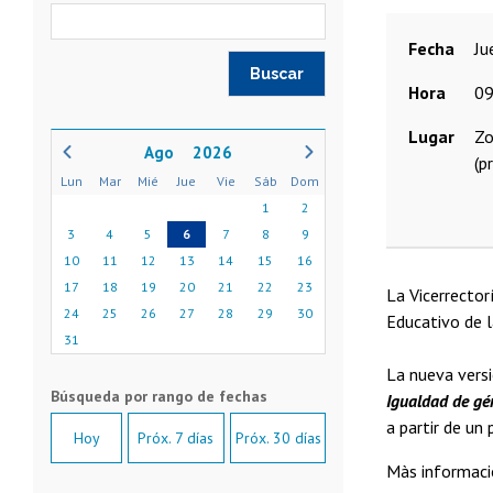
Fecha
j
Hora
09
Lugar
Z
2026
(p
Lun
Mar
Mié
Jue
Vie
Sáb
Dom
1
2
3
4
5
6
7
8
9
10
11
12
13
14
15
16
17
18
19
20
21
22
23
La Vicerrector
24
25
26
27
28
29
30
Educativo de l
31
La nueva versi
Igualdad de gé
a partir de un
Hoy
Próx. 7 días
Próx. 30 días
Màs informaci