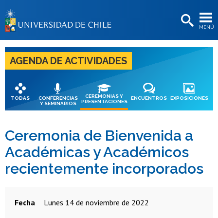
EXTENSIÓN
MENÚ
BIBLIOTECAS
LA UNIVERSIDAD
AGENDA DE ACTIVIDADES
Postulantes
Estudiantes
CEREMONIAS Y
TODAS
CONFERENCIAS
ENCUENTROS
EXPOSICIONES
PRESENTACIONES
Y SEMINARIOS
Académicas/os
Funcionarias/os
Ceremonia de Bienvenida a
Académicas y Académicos
Egresadas/os
recientemente incorporados
Fecha
lunes 14 de noviembre de 2022