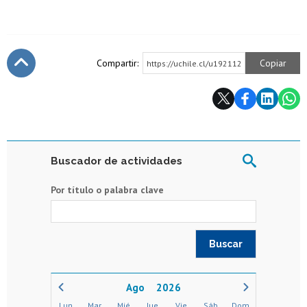
Compartir:
Copiar
https://uchile.cl/u192112
Subir
Buscador de actividades
Por título o palabra clave
2026
Lun
Mar
Mié
Jue
Vie
Sáb
Dom