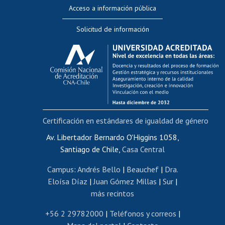
Perfeccionamiento
Acceso a información pública
Editar Portafolio Académico
Solicitud de información
Evaluación docente
Calificación académica
Postulación al AUCAI
Funcionarias/os
Cursos internos de capacitación
Bienestar del personal
Certificación en estándares de igualdad de género
Portal de movilidad interna
Certificado de renta
Av. Libertador Bernardo O'Higgins 1058,
Santiago de Chile,
Casa Central
Certificado de renta honorarios
Gestión de correo uchile
Campus
:
Andrés Bello
|
Beauchef
|
Dra.
Editar páginas blancas
Eloísa Díaz
|
Juan Gómez Millas
|
Sur
|
más recintos
Extranjeras/os
Revalidación y reconocimiento de títulos
+56 2 29782000
|
Teléfonos y correos
|