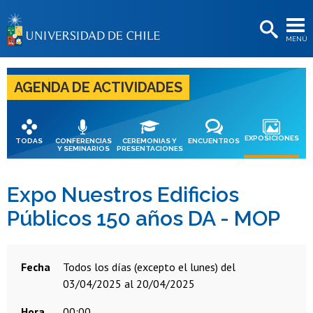
EXTENSIÓN
MENÚ
BIBLIOTECAS
LA UNIVERSIDAD
AGENDA DE ACTIVIDADES
Postulantes
Estudiantes
EXPOSICIONES
TODAS
CONFERENCIAS
CEREMONIAS Y
ENCUENTROS
Y SEMINARIOS
PRESENTACIONES
Académicas/os
Funcionarias/os
Expo Nuestros Edificios
Públicos 150 años DA - MOP
Egresadas/os
Fecha
todos los días (excepto el lunes) del
03/04/2025 al 20/04/2025
Hora
00:00