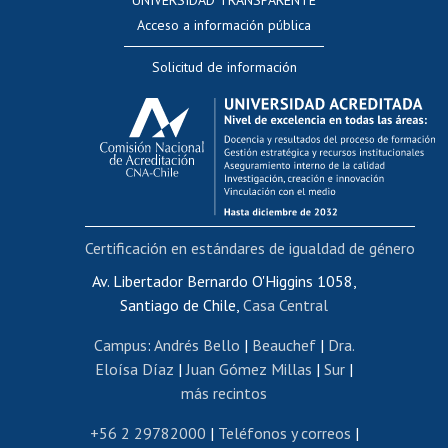
UNIVERSIDAD TRANSPARENTE
Perfeccionamiento
Acceso a información pública
Editar Portafolio Académico
Solicitud de información
Evaluación docente
Calificación académica
Postulación al AUCAI
Funcionarias/os
Cursos internos de capacitación
Bienestar del personal
Certificación en estándares de igualdad de género
Portal de movilidad interna
Certificado de renta
Av. Libertador Bernardo O'Higgins 1058,
Santiago de Chile,
Casa Central
Certificado de renta honorarios
Gestión de correo uchile
Campus
:
Andrés Bello
|
Beauchef
|
Dra.
Editar páginas blancas
Eloísa Díaz
|
Juan Gómez Millas
|
Sur
|
más recintos
Extranjeras/os
Revalidación y reconocimiento de títulos
+56 2 29782000
|
Teléfonos y correos
|