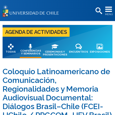
EXTENSIÓN
MENÚ
BIBLIOTECAS
LA UNIVERSIDAD
AGENDA DE ACTIVIDADES
Postulantes
Estudiantes
CONFERENCIAS
TODAS
CEREMONIAS Y
ENCUENTROS
EXPOSICIONES
Y SEMINARIOS
PRESENTACIONES
Académicas/os
Funcionarias/os
Coloquio Latinoamericano de
Comunicación,
Egresadas/os
Regionalidades y Memoria
Audiovisual Documental:
Diálogos Brasil–Chile (FCEI-