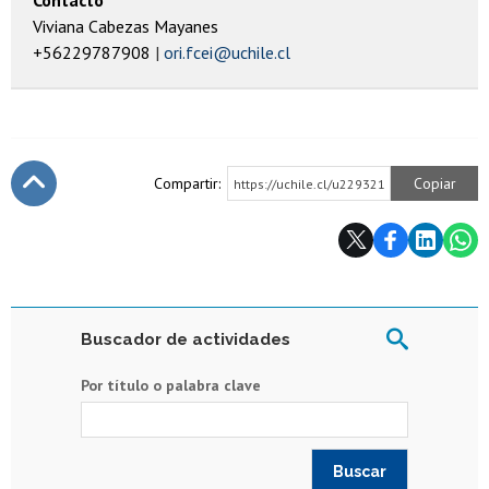
Viviana Cabezas Mayanes
+56229787908
ori.fcei@uchile.cl
Compartir:
Copiar
https://uchile.cl/u229321
Subir
Buscador de actividades
Por título o palabra clave