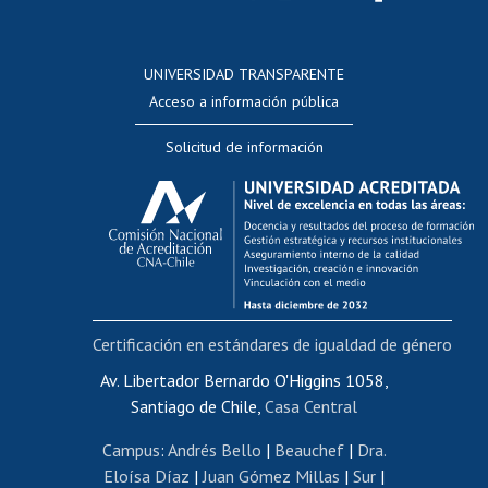
Postulación a concursos internos de investigación
Consulta a bases de datos
UNIVERSIDAD TRANSPARENTE
Perfeccionamiento
Acceso a información pública
Editar Portafolio Académico
Solicitud de información
Evaluación docente
Calificación académica
Postulación al AUCAI
Funcionarias/os
Cursos internos de capacitación
Bienestar del personal
Certificación en estándares de igualdad de género
Portal de movilidad interna
Certificado de renta
Av. Libertador Bernardo O'Higgins 1058,
Santiago de Chile,
Casa Central
Certificado de renta honorarios
Gestión de correo uchile
Campus
:
Andrés Bello
|
Beauchef
|
Dra.
Editar páginas blancas
Eloísa Díaz
|
Juan Gómez Millas
|
Sur
|