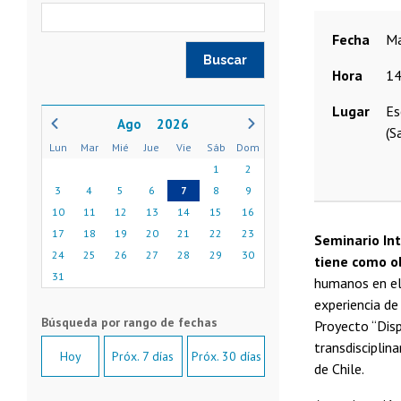
Fecha
Hora
14
Lugar
Es
2026
(S
Lun
Mar
Mié
Jue
Vie
Sáb
Dom
1
2
3
4
5
6
7
8
9
10
11
12
13
14
15
16
17
18
19
20
21
22
23
Seminario Int
24
25
26
27
28
29
30
tiene como o
31
humanos en el
experiencia de
Proyecto “Disp
transdisciplina
Hoy
Próx. 7 días
Próx. 30 días
de Chile.