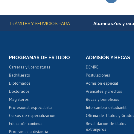
Subir
Más información
TRÁMITES Y SERVICIOS PARA
Alumnas/os y ex
Matrícula en línea
Inscripción y cambio d
Consulta y certificado
PROGRAMAS DE ESTUDIO
ADMISIÓN Y BECAS
Certificado de alumno
Carreras y licenciaturas
DEMRE
Servicio médico y den
Bachillerato
Postulaciones
Pago de arancel y cré
Diplomados
Admisión especial
Pago de arancel y cré
Doctorados
Aranceles y créditos
Certificado de títulos 
Magísteres
Becas y beneficios
Profesional especialista
Intercambio estudiantil
Mi Uchile
Ayu
Cursos de especialización
Oficina de Títulos y Grado
Educación continua
Revalidación de títulos
extranjeros
Programas a distancia