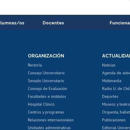
alumnas/os
Docentes
Funciona
Postulación a concursos
Cursos inte
internos de investigación
capacitació
e asignaturas
Consulta a bases de datos
Bienestar d
 de notas
ORGANIZACIÓN
ACTUALIDA
Perfeccionamiento
Portal de m
 regular
Editar Portafolio Académico
Certificado
Rectoría
Noticias
tal
Evaluación docente
Certificado
Consejo Universitario
Agenda de acti
dito alumnos
honorarios
Calificación académica
Senado Universitario
Multimedia
dito exalumnos
Gestión de 
Consejo de Evaluación
Radio U. de Chi
Postulación al AUCAI
y grados
Editar pági
Facultades e institutos
Deportes
Hospital Clínico
Museos y teatr
da tecnológica
Tarjeta TUI
Wifi
Acoso laboral
s
Centros y programas
Orquesta, ballet
Relaciones internacionales
Publicaciones
Unidades administrativas
Editorial Univers