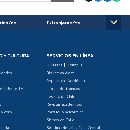
rias/os
Extranjeras/os
rnos de
Revalidación y reconocimiento
n
de títulos
el personal
Postulación al Programa de
Movilidad Estudiantil
D Y CULTURA
SERVICIOS EN LÍNEA
ovilidad interna
Inscripción de asignaturas
|
 de renta
U-Cursos
Ucampus
Cursos de español
 de renta
vidades
Biblioteca digital
Repositorio Académico
correo uchile
|
le
Uchile TV
Libros electrónicos
nas blancas
Tesis U. de Chile
os
Revistas académicas
, sexual y violencia
Denuncias administrativas
 y coro
Portafolio académico
Sismos en Chile
itaria
Solicitud de salas Casa Central