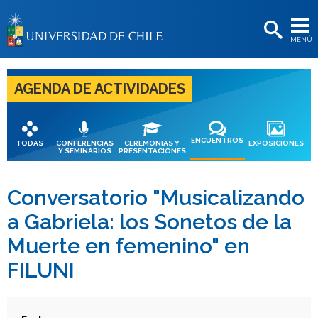
EXTENSIÓN
MENÚ
BIBLIOTECAS
LA UNIVERSIDAD
AGENDA DE ACTIVIDADES
Postulantes
Estudiantes
ENCUENTROS
TODAS
CONFERENCIAS
CEREMONIAS Y
EXPOSICIONES
Y SEMINARIOS
PRESENTACIONES
Académicas/os
Funcionarias/os
Conversatorio "Musicalizando
a Gabriela: los Sonetos de la
Egresadas/os
Muerte en femenino" en
FILUNI