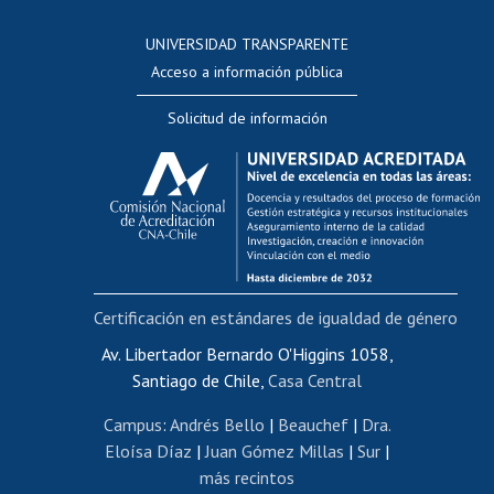
Consulta a bases de datos
UNIVERSIDAD TRANSPARENTE
Perfeccionamiento
Acceso a información pública
Editar Portafolio Académico
Solicitud de información
Evaluación docente
Calificación académica
Postulación al AUCAI
Funcionarias/os
Cursos internos de capacitación
Bienestar del personal
Certificación en estándares de igualdad de género
Portal de movilidad interna
Certificado de renta
Av. Libertador Bernardo O'Higgins 1058,
Santiago de Chile,
Casa Central
Certificado de renta honorarios
Gestión de correo uchile
Campus
:
Andrés Bello
|
Beauchef
|
Dra.
Editar páginas blancas
Eloísa Díaz
|
Juan Gómez Millas
|
Sur
|
más recintos
Extranjeras/os