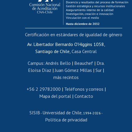
Funcionarias/os
Cursos internos de capacitación
Bienestar del personal
Certificación en estándares de igualdad de género
Portal de movilidad interna
Certificado de renta
Av. Libertador Bernardo O'Higgins 1058,
Santiago de Chile,
Casa Central
Certificado de renta honorarios
Gestión de correo uchile
Campus
:
Andrés Bello
|
Beauchef
|
Dra.
Editar páginas blancas
Eloísa Díaz
|
Juan Gómez Millas
|
Sur
|
más recintos
Extranjeras/os
Revalidación y reconocimiento de títulos
+56 2 29782000
|
Teléfonos y correos
|
Mapa del portal
|
Contacto
Postulación al Programa de Movilidad Estudiantil
Inscripción de asignaturas
SISIB
Universidad de Chile
Cursos de español
-
, 1994-2026 -
Política de privacidad
Mi Uchile
Ayuda tecnológica
Tarjeta TUI
Wifi