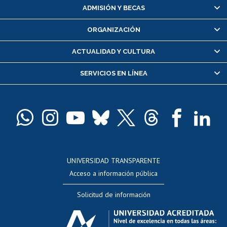
Matrícula en línea
ADMISIÓN Y BECAS
Inscripción y cambio de asignaturas
ORGANIZACIÓN
Consulta y certificado de notas
Certificado de alumno regular
ACTUALIDAD Y CULTURA
Servicio médico y dental
SERVICIOS EN LÍNEA
Pago de arancel y crédito alumnos
Pago de arancel y crédito exalumnos
Certificado de títulos y grados
Docentes
Postulación a concursos internos de investigación
Consulta a bases de datos
UNIVERSIDAD TRANSPARENTE
Perfeccionamiento
Acceso a información pública
Editar Portafolio Académico
Solicitud de información
Evaluación docente
Calificación académica
Postulación al AUCAI