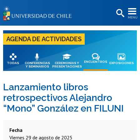
EXTENSIÓN
MENÚ
BIBLIOTECAS
LA UNIVERSIDAD
AGENDA DE ACTIVIDADES
Postulantes
Estudiantes
ENCUENTROS
TODAS
CONFERENCIAS
CEREMONIAS Y
EXPOSICIONES
Y SEMINARIOS
PRESENTACIONES
Académicas/os
Funcionarias/os
Lanzamiento libros
retrospectivos Alejandro
Egresadas/os
“Mono” González en FILUNI
Fecha
viernes 29 de agosto de 2025