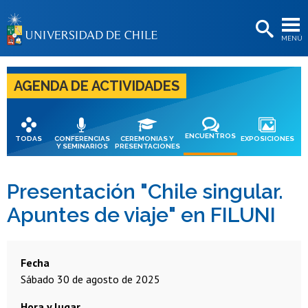
EXTENSIÓN
MENÚ
BIBLIOTECAS
LA UNIVERSIDAD
AGENDA DE ACTIVIDADES
Postulantes
Estudiantes
ENCUENTROS
TODAS
CONFERENCIAS
CEREMONIAS Y
EXPOSICIONES
Y SEMINARIOS
PRESENTACIONES
Académicas/os
Funcionarias/os
Presentación "Chile singular.
Apuntes de viaje" en FILUNI
Egresadas/os
Fecha
sábado 30 de agosto de 2025
Hora y lugar