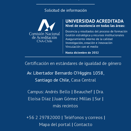
Editar Portafolio Académico
Solicitud de información
Evaluación docente
Calificación académica
Postulación al AUCAI
Funcionarias/os
Cursos internos de capacitación
Bienestar del personal
Certificación en estándares de igualdad de género
Portal de movilidad interna
Certificado de renta
Av. Libertador Bernardo O'Higgins 1058,
Santiago de Chile,
Casa Central
Certificado de renta honorarios
Gestión de correo uchile
Campus
:
Andrés Bello
|
Beauchef
|
Dra.
Editar páginas blancas
Eloísa Díaz
|
Juan Gómez Millas
|
Sur
|
más recintos
Extranjeras/os
Revalidación y reconocimiento de títulos
+56 2 29782000
|
Teléfonos y correos
|
Mapa del portal
|
Contacto
Postulación al Programa de Movilidad Estudiantil