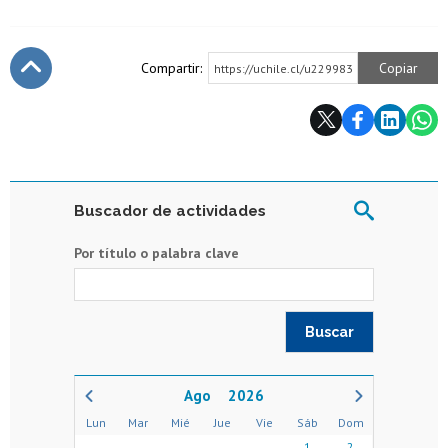
Compartir:
Copiar
https://uchile.cl/u229983
Subir
Buscador de actividades
Por título o palabra clave
2026
Lun
Mar
Mié
Jue
Vie
Sáb
Dom
1
2