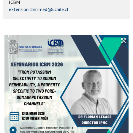
ICBM
extensionicbm.med@uchile.cl