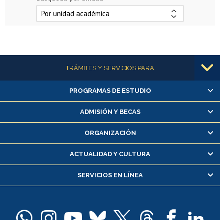
Más información
TRÁMITES Y SERVICIOS PARA
PROGRAMAS DE ESTUDIO
Alumnas/os y exalumnas/os
Matrícula en línea
ADMISIÓN Y BECAS
Inscripción y cambio de asignaturas
ORGANIZACIÓN
Consulta y certificado de notas
Certificado de alumno regular
ACTUALIDAD Y CULTURA
Servicio médico y dental
SERVICIOS EN LÍNEA
Pago de arancel y crédito alumnos
Pago de arancel y crédito exalumnos
Certificado de títulos y grados