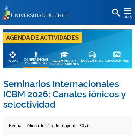
EXTENSIÓN
MENÚ
BIBLIOTECAS
LA UNIVERSIDAD
AGENDA DE ACTIVIDADES
Postulantes
Estudiantes
CONFERENCIAS
TODAS
CEREMONIAS Y
ENCUENTROS
EXPOSICIONES
Y SEMINARIOS
PRESENTACIONES
Académicas/os
Funcionarias/os
Seminarios Internacionales
ICBM 2026: Canales iónicos y
Egresadas/os
selectividad
Fecha
miércoles 13 de mayo de 2026