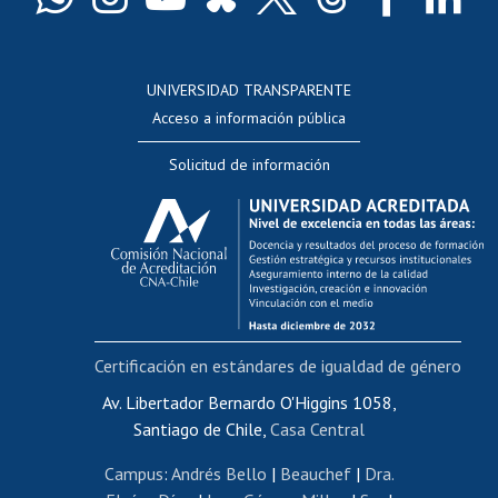
Docentes
Postulación a concursos internos de investigación
Consulta a bases de datos
UNIVERSIDAD TRANSPARENTE
Perfeccionamiento
Acceso a información pública
Editar Portafolio Académico
Solicitud de información
Evaluación docente
Calificación académica
Postulación al AUCAI
Funcionarias/os
Cursos internos de capacitación
Bienestar del personal
Certificación en estándares de igualdad de género
Portal de movilidad interna
Certificado de renta
Av. Libertador Bernardo O'Higgins 1058,
Santiago de Chile,
Casa Central
Certificado de renta honorarios
Gestión de correo uchile
Campus
:
Andrés Bello
|
Beauchef
|
Dra.
Editar páginas blancas