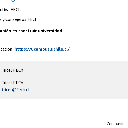
ctiva FECh
s y Consejeros FECh
mbién es construir universidad.
otación:
https://ucampus.uchile.cl/
Tricel FECh
Tricel FECh
tricel@fech.cl
Compartir: