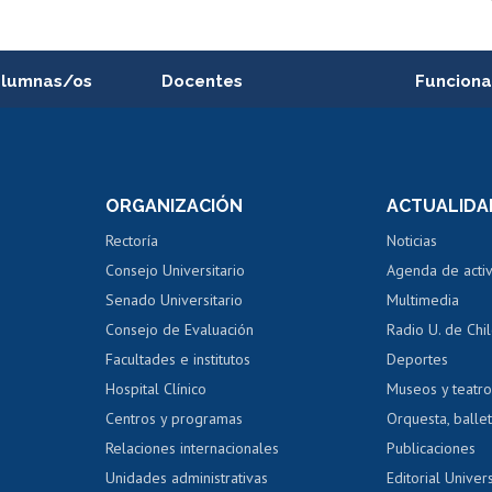
alumnas/os
Docentes
Funciona
Postulación a concursos
Cursos inte
internos de investigación
capacitació
e asignaturas
Consulta a bases de datos
Bienestar d
 de notas
ORGANIZACIÓN
ACTUALIDA
Perfeccionamiento
Portal de m
 regular
Editar Portafolio Académico
Certificado
Rectoría
Noticias
tal
Evaluación docente
Certificado
Consejo Universitario
Agenda de acti
dito alumnos
honorarios
Calificación académica
Senado Universitario
Multimedia
dito exalumnos
Gestión de 
Consejo de Evaluación
Radio U. de Chi
Postulación al AUCAI
y grados
Editar pági
Facultades e institutos
Deportes
Hospital Clínico
Museos y teatr
da tecnológica
Tarjeta TUI
Wifi
Acoso laboral
s
Centros y programas
Orquesta, ballet
Relaciones internacionales
Publicaciones
Unidades administrativas
Editorial Univers