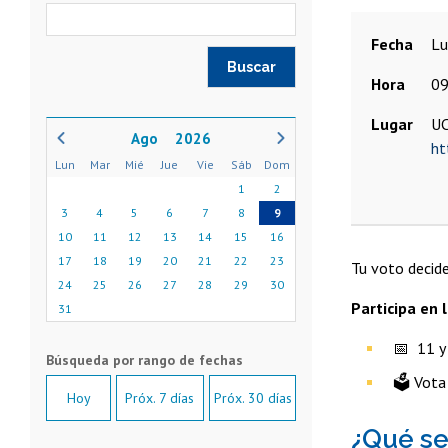
Fecha
l
Hora
09
Lugar
U
2026
ht
Lun
Mar
Mié
Jue
Vie
Sáb
Dom
1
2
3
4
5
6
7
8
9
10
11
12
13
14
15
16
17
18
19
20
21
22
23
Tu voto decide
24
25
26
27
28
29
30
Participa en 
31
📅 11 y 
🗳️ Vota
Hoy
Próx. 7 días
Próx. 30 días
¿Qué se