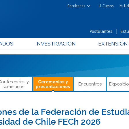
Facultades
U-Cursos
Mi Uc
Arquitectura y Urbanismo
Ciencias
Postulantes
Estu
Cs. Físicas y Matemáticas
ADOS
INVESTIGACIÓN
EXTENSIÓN
Cs. Químicas y Farmacéuticas
Cs. Veterinarias y Pecuarias
Derecho
Filosofía y Humanidades
Medicina
Conferencias y
Ceremonias y
Encuentros
Exposici
seminarios
presentaciones
Estudios Avanzados en Educación
Nutrición y Tecnología de
Alimentos
ones de la Federación de Estudi
sidad de Chile FECh 2026