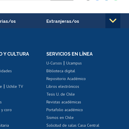
rias/os
Extranjeras/os
rnos de
Revalidación y reconocimiento
n
de títulos
el personal
Postulación al Programa de
Movilidad Estudiantil
D Y CULTURA
SERVICIOS EN LÍNEA
ovilidad interna
Inscripción de asignaturas
|
 de renta
U-Cursos
Ucampus
Cursos de español
 de renta
vidades
Biblioteca digital
Repositorio Académico
correo uchile
|
le
Uchile TV
Libros electrónicos
nas blancas
Tesis U. de Chile
os
Revistas académicas
, sexual y violencia
Denuncias administrativas
 y coro
Portafolio académico
Sismos en Chile
itaria
Solicitud de salas Casa Central