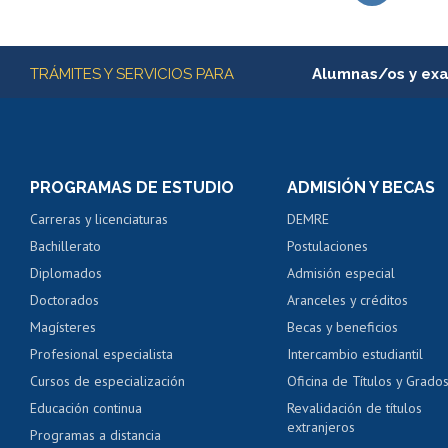
Subir
Más información
TRÁMITES Y SERVICIOS PARA
Alumnas/os y ex
Matrícula en línea
Inscripción y cambio d
Consulta y certificado
PROGRAMAS DE ESTUDIO
ADMISIÓN Y BECAS
Certificado de alumno
Carreras y licenciaturas
DEMRE
Servicio médico y den
Bachillerato
Postulaciones
Pago de arancel y cré
Diplomados
Admisión especial
Pago de arancel y cré
Doctorados
Aranceles y créditos
Certificado de títulos 
Magísteres
Becas y beneficios
Profesional especialista
Intercambio estudiantil
Mi Uchile
Ayu
Cursos de especialización
Oficina de Títulos y Grado
Educación continua
Revalidación de títulos
extranjeros
Programas a distancia