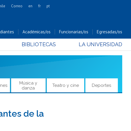
hile
Correo
en
fr
pt
Artes
Cs. Agronómicas
diantes
Académicas/os
Funcionarias/os
Egresadas/os
Cs. Forestales y Conservación
BIBLIOTECAS
LA UNIVERSIDAD
Cs. Sociales
Comunicación e Imagen
Economía y Negocios
Gobierno
Odontología
Música y
ones
Teatro y cine
Deportes
danza
Estudios Internacionales
Bachillerato
Hospital Clínico
antes de la