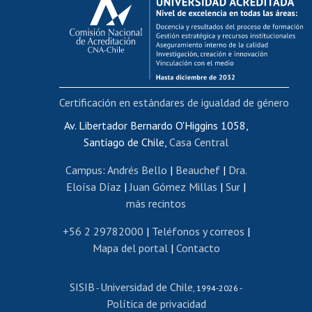
Postulación al AUCAI
Funcionarias/os
Cursos internos de capacitación
Bienestar del personal
Certificación en estándares de igualdad de género
Portal de movilidad interna
Certificado de renta
Av. Libertador Bernardo O'Higgins 1058,
Santiago de Chile,
Casa Central
Certificado de renta honorarios
Gestión de correo uchile
Campus
:
Andrés Bello
|
Beauchef
|
Dra.
Editar páginas blancas
Eloísa Díaz
|
Juan Gómez Millas
|
Sur
|
más recintos
Extranjeras/os
Revalidación y reconocimiento de títulos
+56 2 29782000
|
Teléfonos y correos
|
Mapa del portal
|
Contacto
Postulación al Programa de Movilidad Estudiantil
Inscripción de asignaturas
SISIB
Universidad de Chile
Cursos de español
-
, 1994-2026 -
Política de privacidad