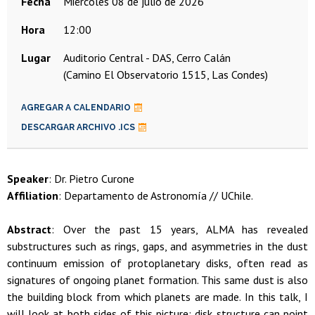
Fecha
miércoles 08 de julio de 2026
Hora
12:00
Lugar
Auditorio Central - DAS, Cerro Calán
(Camino El Observatorio 1515, Las Condes)
AGREGAR A CALENDARIO
DESCARGAR ARCHIVO .ICS
Speaker
: Dr. Pietro Curone
Affiliation
: Departamento de Astronomía // UChile.
Abstract
: Over the past 15 years, ALMA has revealed
substructures such as rings, gaps, and asymmetries in the dust
continuum emission of protoplanetary disks, often read as
signatures of ongoing planet formation. This same dust is also
the building block from which planets are made. In this talk, I
will look at both sides of this picture: disk structure can point