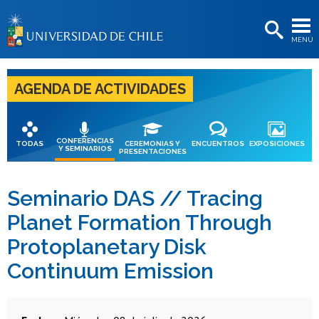
EXTENSIÓN
MENÚ
BIBLIOTECAS
LA UNIVERSIDAD
AGENDA DE ACTIVIDADES
Postulantes
Estudiantes
CONFERENCIAS
TODAS
CEREMONIAS Y
ENCUENTROS
EXPOSICIONES
Y SEMINARIOS
PRESENTACIONES
Académicas/os
Funcionarias/os
Seminario DAS // Tracing
Planet Formation Through
Egresadas/os
Protoplanetary Disk
Continuum Emission