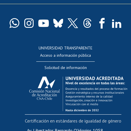
Pago de arancel y crédito exalumnos
Certificado de títulos y grados
Docentes
Postulación a concursos internos de investigación
Consulta a bases de datos
UNIVERSIDAD TRANSPARENTE
Perfeccionamiento
Acceso a información pública
Editar Portafolio Académico
Solicitud de información
Evaluación docente
Calificación académica
Postulación al AUCAI
Funcionarias/os
Cursos internos de capacitación
Bienestar del personal
Certificación en estándares de igualdad de género
Portal de movilidad interna
Certificado de renta
Av. Libertador Bernardo O'Higgins 1058,