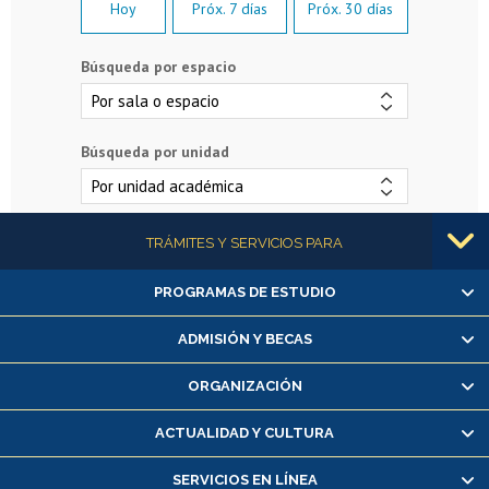
Hoy
Próx. 7 días
Próx. 30 días
Búsqueda por espacio
Búsqueda por unidad
Más información
TRÁMITES Y SERVICIOS PARA
PROGRAMAS DE ESTUDIO
Alumnas/os y exalumnas/os
Matrícula en línea
ADMISIÓN Y BECAS
Inscripción y cambio de asignaturas
ORGANIZACIÓN
Consulta y certificado de notas
Certificado de alumno regular
ACTUALIDAD Y CULTURA
Servicio médico y dental
SERVICIOS EN LÍNEA
Pago de arancel y crédito alumnos