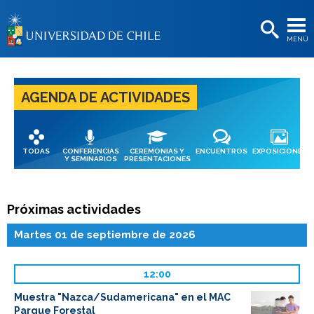
EXTENSIÓN
MENÚ
BIBLIOTECAS
LA UNIVERSIDAD
AGENDA DE ACTIVIDADES
Postulantes
Estudiantes
TODAS
CONFERENCIAS
CEREMONIAS Y
ENCUENTROS
EXPOSICIONES
Académicas/os
Y SEMINARIOS
PRESENTACIONES
Funcionarias/os
Próximas actividades
Egresadas/os
Martes 01 de septiembre de 2026
12:00
Muestra "Nazca/Sudamericana" en el MAC
Parque Forestal