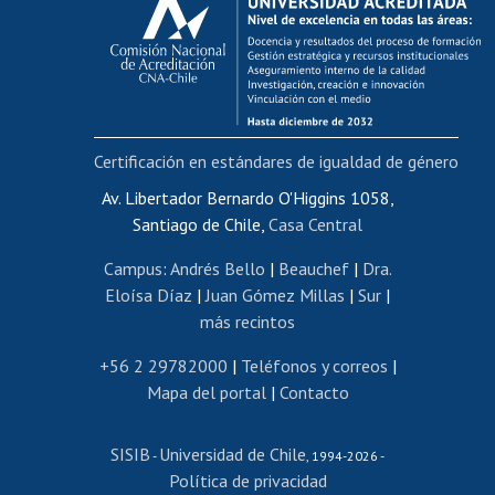
Postulación al AUCAI
Funcionarias/os
Cursos internos de capacitación
Bienestar del personal
Certificación en estándares de igualdad de género
Portal de movilidad interna
Certificado de renta
Av. Libertador Bernardo O'Higgins 1058,
Santiago de Chile,
Casa Central
Certificado de renta honorarios
Gestión de correo uchile
Campus
:
Andrés Bello
|
Beauchef
|
Dra.
Editar páginas blancas
Eloísa Díaz
|
Juan Gómez Millas
|
Sur
|
más recintos
Extranjeras/os
Revalidación y reconocimiento de títulos
+56 2 29782000
|
Teléfonos y correos
|
Mapa del portal
|
Contacto
Postulación al Programa de Movilidad Estudiantil
Inscripción de asignaturas
SISIB
Universidad de Chile
Cursos de español
-
, 1994-2026 -
Política de privacidad