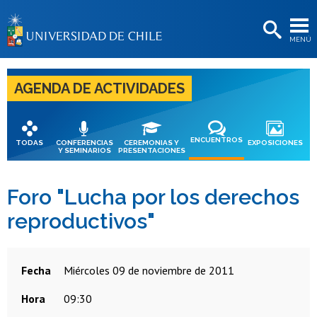
EXTENSIÓN
MENÚ
BIBLIOTECAS
LA UNIVERSIDAD
AGENDA DE ACTIVIDADES
Postulantes
Estudiantes
ENCUENTROS
TODAS
CONFERENCIAS
CEREMONIAS Y
EXPOSICIONES
Y SEMINARIOS
PRESENTACIONES
Académicas/os
Funcionarias/os
Foro "Lucha por los derechos
reproductivos"
Egresadas/os
Fecha
miércoles 09 de noviembre de 2011
Hora
09:30