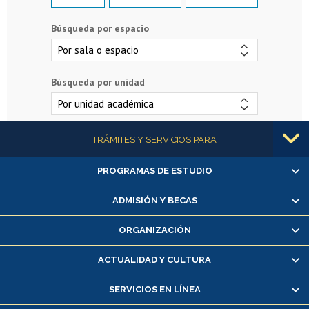
Búsqueda por espacio
Búsqueda por unidad
Más información
TRÁMITES Y SERVICIOS PARA
PROGRAMAS DE ESTUDIO
Alumnas/os y exalumnas/os
Matrícula en línea
ADMISIÓN Y BECAS
Inscripción y cambio de asignaturas
ORGANIZACIÓN
Consulta y certificado de notas
Certificado de alumno regular
ACTUALIDAD Y CULTURA
Servicio médico y dental
SERVICIOS EN LÍNEA
Pago de arancel y crédito alumnos