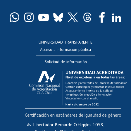
Pago de arancel y crédito exalumnos
Certificado de títulos y grados
Docentes
Postulación a concursos internos de investigación
Consulta a bases de datos
UNIVERSIDAD TRANSPARENTE
Perfeccionamiento
Acceso a información pública
Editar Portafolio Académico
Solicitud de información
Evaluación docente
Calificación académica
Postulación al AUCAI
Funcionarias/os
Cursos internos de capacitación
Bienestar del personal
Certificación en estándares de igualdad de género
Portal de movilidad interna
Certificado de renta
Av. Libertador Bernardo O'Higgins 1058,