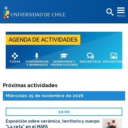
EXTENSIÓN
MENÚ
BIBLIOTECAS
LA UNIVERSIDAD
AGENDA DE ACTIVIDADES
Postulantes
Estudiantes
TODAS
CONFERENCIAS
CEREMONIAS Y
ENCUENTROS
EXPOSICIONES
Académicas/os
Y SEMINARIOS
PRESENTACIONES
Funcionarias/os
Próximas actividades
Egresadas/os
Miércoles 25 de noviembre de 2026
10:00
Exposición sobre cerámica, territorio y cuerpo
"La veta" en el MAPA