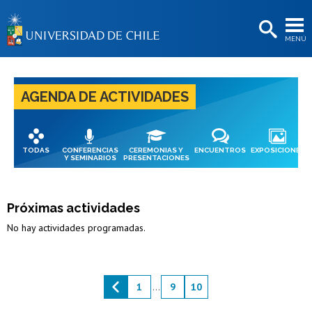
EXTENSIÓN
MENÚ
BIBLIOTECAS
LA UNIVERSIDAD
AGENDA DE ACTIVIDADES
Postulantes
Estudiantes
TODAS
CONFERENCIAS
CEREMONIAS Y
ENCUENTROS
EXPOSICIONES
Académicas/os
Y SEMINARIOS
PRESENTACIONES
Funcionarias/os
Próximas actividades
Egresadas/os
No hay actividades programadas.
1
...
9
10