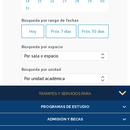
24
25
26
27
28
29
30
31
Hoy
Próx. 7 días
Próx. 30 días
Búsqueda por espacio
Búsqueda por unidad
Más información
TRÁMITES Y SERVICIOS PARA
PROGRAMAS DE ESTUDIO
Alumnas/os y exalumnas/os
Matrícula en línea
ADMISIÓN Y BECAS
Inscripción y cambio de asignaturas