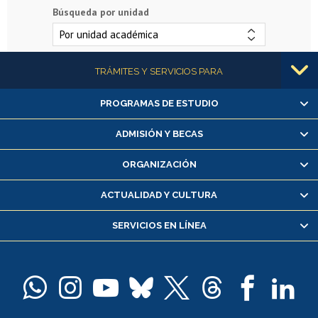
Búsqueda por unidad
Más información
TRÁMITES Y SERVICIOS PARA
PROGRAMAS DE ESTUDIO
Alumnas/os y exalumnas/os
Matrícula en línea
ADMISIÓN Y BECAS
Inscripción y cambio de asignaturas
ORGANIZACIÓN
Consulta y certificado de notas
Certificado de alumno regular
ACTUALIDAD Y CULTURA
Servicio médico y dental
SERVICIOS EN LÍNEA
Pago de arancel y crédito alumnos
Pago de arancel y crédito exalumnos
Certificado de títulos y grados
Docentes
Postulación a concursos internos de investigación