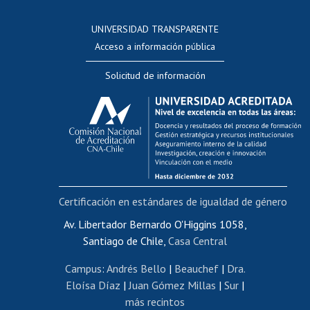
Consulta a bases de datos
UNIVERSIDAD TRANSPARENTE
Perfeccionamiento
Acceso a información pública
Editar Portafolio Académico
Solicitud de información
Evaluación docente
Calificación académica
Postulación al AUCAI
Funcionarias/os
Cursos internos de capacitación
Bienestar del personal
Certificación en estándares de igualdad de género
Portal de movilidad interna
Certificado de renta
Av. Libertador Bernardo O'Higgins 1058,
Santiago de Chile,
Casa Central
Certificado de renta honorarios
Gestión de correo uchile
Campus
:
Andrés Bello
|
Beauchef
|
Dra.
Editar páginas blancas
Eloísa Díaz
|
Juan Gómez Millas
|
Sur
|
más recintos
Extranjeras/os