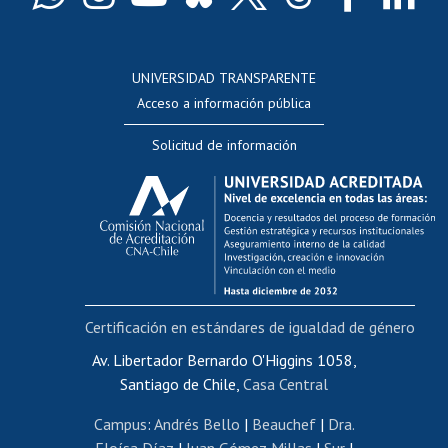
Docentes
Postulación a concursos internos de investigación
Consulta a bases de datos
UNIVERSIDAD TRANSPARENTE
Perfeccionamiento
Acceso a información pública
Editar Portafolio Académico
Solicitud de información
Evaluación docente
Calificación académica
Postulación al AUCAI
Funcionarias/os
Cursos internos de capacitación
Bienestar del personal
Certificación en estándares de igualdad de género
Portal de movilidad interna
Certificado de renta
Av. Libertador Bernardo O'Higgins 1058,
Santiago de Chile,
Casa Central
Certificado de renta honorarios
Gestión de correo uchile
Campus
:
Andrés Bello
|
Beauchef
|
Dra.
Editar páginas blancas
Eloísa Díaz
|
Juan Gómez Millas
|
Sur
|