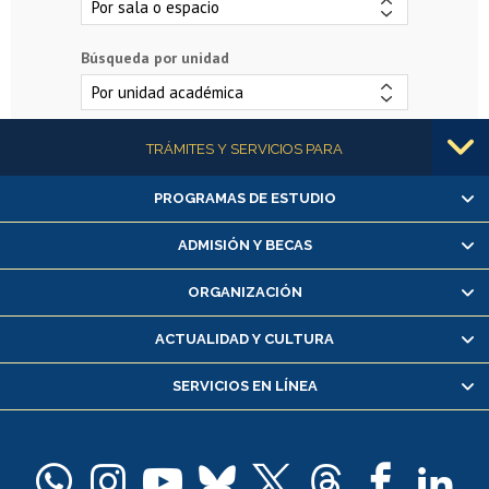
Búsqueda por unidad
Más información
TRÁMITES Y SERVICIOS PARA
PROGRAMAS DE ESTUDIO
Alumnas/os y exalumnas/os
Matrícula en línea
ADMISIÓN Y BECAS
Inscripción y cambio de asignaturas
ORGANIZACIÓN
Consulta y certificado de notas
Certificado de alumno regular
ACTUALIDAD Y CULTURA
Servicio médico y dental
SERVICIOS EN LÍNEA
Pago de arancel y crédito alumnos
Pago de arancel y crédito exalumnos
Certificado de títulos y grados