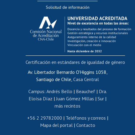
Solicitud de información
Evaluación docente
Calificación académica
Postulación al AUCAI
Funcionarias/os
Cursos internos de capacitación
Bienestar del personal
Certificación en estándares de igualdad de género
Portal de movilidad interna
Certificado de renta
Av. Libertador Bernardo O'Higgins 1058,
Santiago de Chile,
Casa Central
Certificado de renta honorarios
Gestión de correo uchile
Campus
:
Andrés Bello
|
Beauchef
|
Dra.
Editar páginas blancas
Eloísa Díaz
|
Juan Gómez Millas
|
Sur
|
más recintos
Extranjeras/os
Revalidación y reconocimiento de títulos
+56 2 29782000
|
Teléfonos y correos
|
Mapa del portal
|
Contacto
Postulación al Programa de Movilidad Estudiantil
Inscripción de asignaturas