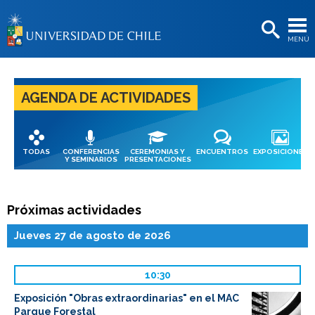
EXTENSIÓN
MENÚ
BIBLIOTECAS
LA UNIVERSIDAD
AGENDA DE ACTIVIDADES
Postulantes
Estudiantes
TODAS
CONFERENCIAS
CEREMONIAS Y
ENCUENTROS
EXPOSICIONES
Académicas/os
Y SEMINARIOS
PRESENTACIONES
Funcionarias/os
Próximas actividades
Egresadas/os
Jueves 27 de agosto de 2026
10:30
Exposición "Obras extraordinarias" en el MAC
Parque Forestal