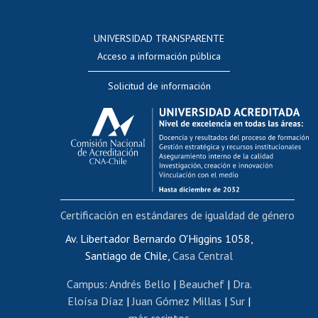
Postulación a concursos internos de investigación
Consulta a bases de datos
UNIVERSIDAD TRANSPARENTE
Perfeccionamiento
Acceso a información pública
Editar Portafolio Académico
Solicitud de información
Evaluación docente
Calificación académica
Postulación al AUCAI
Funcionarias/os
Cursos internos de capacitación
Bienestar del personal
Certificación en estándares de igualdad de género
Portal de movilidad interna
Certificado de renta
Av. Libertador Bernardo O'Higgins 1058,
Santiago de Chile,
Casa Central
Certificado de renta honorarios
Gestión de correo uchile
Campus
:
Andrés Bello
|
Beauchef
|
Dra.
Editar páginas blancas
Eloísa Díaz
|
Juan Gómez Millas
|
Sur
|
más recintos