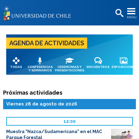
EXTENSIÓN
MENÚ
BIBLIOTECAS
LA UNIVERSIDAD
AGENDA DE ACTIVIDADES
Postulantes
Estudiantes
TODAS
CONFERENCIAS
CEREMONIAS Y
ENCUENTROS
EXPOSICIONES
Académicas/os
Y SEMINARIOS
PRESENTACIONES
Funcionarias/os
Próximas actividades
Egresadas/os
Viernes 28 de agosto de 2026
12:00
Muestra "Nazca/Sudamericana" en el MAC
Parque Forestal