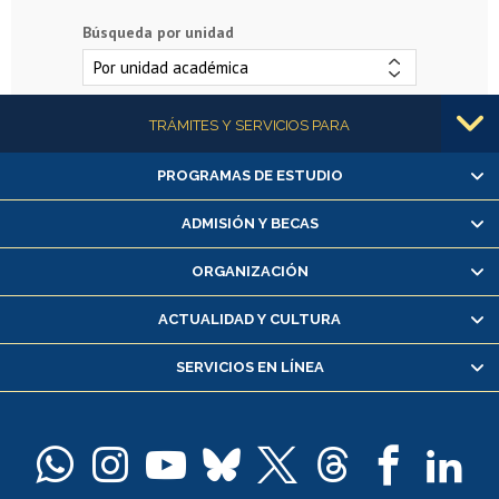
Búsqueda por unidad
Más información
TRÁMITES Y SERVICIOS PARA
PROGRAMAS DE ESTUDIO
Alumnas/os y exalumnas/os
Matrícula en línea
ADMISIÓN Y BECAS
Inscripción y cambio de asignaturas
ORGANIZACIÓN
Consulta y certificado de notas
Certificado de alumno regular
ACTUALIDAD Y CULTURA
Servicio médico y dental
SERVICIOS EN LÍNEA
Pago de arancel y crédito alumnos
Pago de arancel y crédito exalumnos
Certificado de títulos y grados
Docentes