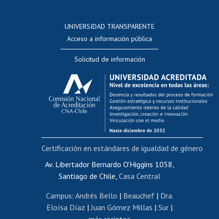
Postulación a concursos internos de investigación
Consulta a bases de datos
UNIVERSIDAD TRANSPARENTE
Perfeccionamiento
Acceso a información pública
Editar Portafolio Académico
Solicitud de información
Evaluación docente
Calificación académica
Postulación al AUCAI
Funcionarias/os
Cursos internos de capacitación
Bienestar del personal
Certificación en estándares de igualdad de género
Portal de movilidad interna
Certificado de renta
Av. Libertador Bernardo O'Higgins 1058,
Santiago de Chile,
Casa Central
Certificado de renta honorarios
Gestión de correo uchile
Campus
:
Andrés Bello
|
Beauchef
|
Dra.
Editar páginas blancas
Eloísa Díaz
|
Juan Gómez Millas
|
Sur
|
más recintos