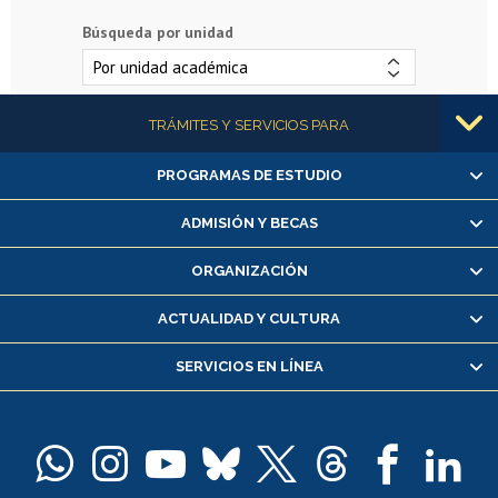
Búsqueda por unidad
Más información
TRÁMITES Y SERVICIOS PARA
PROGRAMAS DE ESTUDIO
Alumnas/os y exalumnas/os
Matrícula en línea
ADMISIÓN Y BECAS
Inscripción y cambio de asignaturas
ORGANIZACIÓN
Consulta y certificado de notas
Certificado de alumno regular
ACTUALIDAD Y CULTURA
Servicio médico y dental
SERVICIOS EN LÍNEA
Pago de arancel y crédito alumnos
Pago de arancel y crédito exalumnos
Certificado de títulos y grados
Docentes