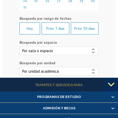
24
25
26
27
28
29
30
31
Hoy
Próx. 7 días
Próx. 30 días
Búsqueda por espacio
Búsqueda por unidad
Más información
TRÁMITES Y SERVICIOS PARA
PROGRAMAS DE ESTUDIO
Alumnas/os y exalumnas/os
Matrícula en línea
ADMISIÓN Y BECAS
Inscripción y cambio de asignaturas