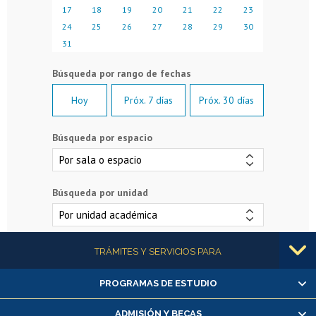
17
18
19
20
21
22
23
24
25
26
27
28
29
30
31
Hoy
Próx. 7 días
Próx. 30 días
Búsqueda por espacio
Búsqueda por unidad
Más información
TRÁMITES Y SERVICIOS PARA
PROGRAMAS DE ESTUDIO
Alumnas/os y exalumnas/os
Matrícula en línea
ADMISIÓN Y BECAS