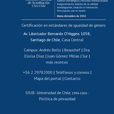
Funcionarias/os
Cursos internos de capacitación
Bienestar del personal
Certificación en estándares de igualdad de género
Portal de movilidad interna
Certificado de renta
Av. Libertador Bernardo O'Higgins 1058,
Santiago de Chile,
Casa Central
Certificado de renta honorarios
Gestión de correo uchile
Campus
:
Andrés Bello
|
Beauchef
|
Dra.
Editar páginas blancas
Eloísa Díaz
|
Juan Gómez Millas
|
Sur
|
más recintos
Extranjeras/os
Revalidación y reconocimiento de títulos
+56 2 29782000
|
Teléfonos y correos
|
Mapa del portal
|
Contacto
Postulación al Programa de Movilidad Estudiantil
Inscripción de asignaturas
SISIB
Universidad de Chile
Cursos de español
-
, 1994-2026 -
Política de privacidad
Mi Uchile
Ayuda tecnológica
Tarjeta TUI
Wifi