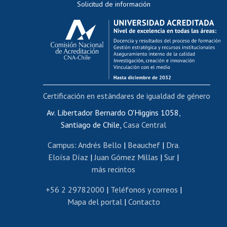
Solicitud de información
Evaluación docente
Calificación académica
Postulación al AUCAI
Funcionarias/os
Cursos internos de capacitación
Bienestar del personal
Certificación en estándares de igualdad de género
Portal de movilidad interna
Certificado de renta
Av. Libertador Bernardo O'Higgins 1058,
Santiago de Chile,
Casa Central
Certificado de renta honorarios
Gestión de correo uchile
Campus
:
Andrés Bello
|
Beauchef
|
Dra.
Editar páginas blancas
Eloísa Díaz
|
Juan Gómez Millas
|
Sur
|
más recintos
Extranjeras/os
Revalidación y reconocimiento de títulos
+56 2 29782000
|
Teléfonos y correos
|
Mapa del portal
|
Contacto
Postulación al Programa de Movilidad Estudiantil
Inscripción de asignaturas