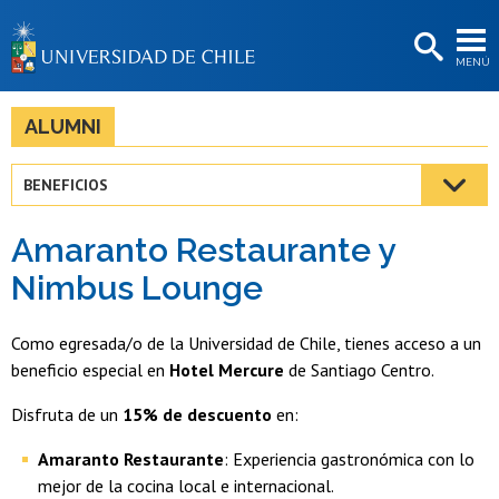
EXTENSIÓN
MENÚ
BIBLIOTECAS
LA UNIVERSIDAD
ALUMNI
Postulantes
BENEFICIOS
Estudiantes
Amaranto Restaurante y
Académicas/os
Nimbus Lounge
Funcionarias/os
Como egresada/o de la Universidad de Chile, tienes acceso a un
Egresadas/os
beneficio especial en
Hotel Mercure
de Santiago Centro.
Disfruta de un
15% de descuento
en:
Amaranto Restaurante
: Experiencia gastronómica con lo
mejor de la cocina local e internacional.