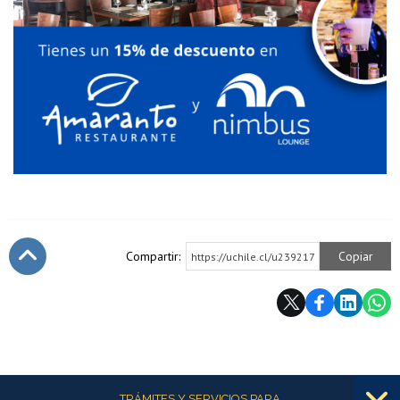
Compartir:
Copiar
https://uchile.cl/u239217
Subir
Más información
TRÁMITES Y SERVICIOS PARA