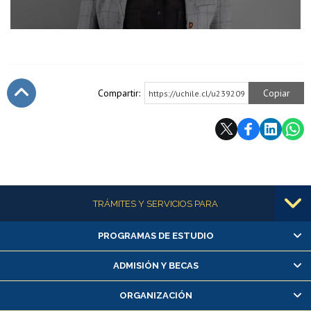
Compartir:
Copiar
https://uchile.cl/u239209
Subir
Más información
TRÁMITES Y SERVICIOS PARA
PROGRAMAS DE ESTUDIO
Alumnas/os y exalumnas/os
Matrícula en línea
ADMISIÓN Y BECAS
Inscripción y cambio de asignaturas
ORGANIZACIÓN
Consulta y certificado de notas