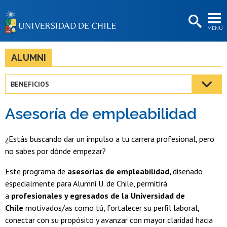
EXTENSIÓN
MENÚ
BIBLIOTECAS
LA UNIVERSIDAD
ALUMNI
Postulantes
BENEFICIOS
Estudiantes
Asesoría de empleabilidad
Académicas/os
Funcionarias/os
¿Estás buscando dar un impulso a tu carrera profesional, pero
no sabes por dónde empezar?
Egresadas/os
Este programa de
asesorías de empleabilidad,
diseñado
especialmente para Alumni U. de Chile, permitirá
a
profesionales y egresados de la Universidad de
Chile
motivados/as como tú, fortalecer su perfil laboral,
conectar con su propósito y avanzar con mayor claridad hacia