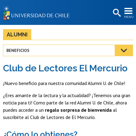
EXTENSIÓN
MENÚ
BIBLIOTECAS
LA UNIVERSIDAD
ALUMNI
Postulantes
BENEFICIOS
Estudiantes
Club de Lectores El Mercurio
Académicas/os
Funcionarias/os
¡Nuevo beneficio para nuestra comunidad Alumni U. de Chile!
Egresadas/os
¿Eres amante de la lectura y la actualidad? ¡Tenemos una gran
noticia para ti! Como parte de la red Alumni U. de Chile, ahora
puedes acceder a un
regalo sorpresa de bienvenida
al
suscribirte al Club de Lectores de El Mercurio.
¿Cómo lo obtienes?