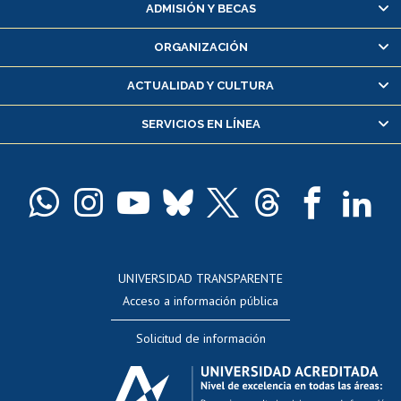
Matrícula en línea
ADMISIÓN Y BECAS
Inscripción y cambio de asignaturas
ORGANIZACIÓN
Consulta y certificado de notas
Certificado de alumno regular
ACTUALIDAD Y CULTURA
Servicio médico y dental
SERVICIOS EN LÍNEA
Pago de arancel y crédito alumnos
Pago de arancel y crédito exalumnos
Certificado de títulos y grados
Docentes
Postulación a concursos internos de investigación
Consulta a bases de datos
UNIVERSIDAD TRANSPARENTE
Perfeccionamiento
Acceso a información pública
Editar Portafolio Académico
Solicitud de información
Evaluación docente
Calificación académica
Postulación al AUCAI