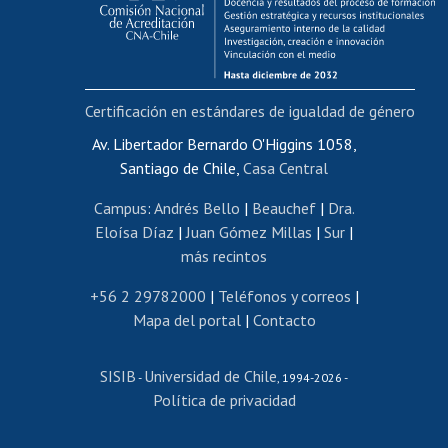
Funcionarias/os
Cursos internos de capacitación
Bienestar del personal
Certificación en estándares de igualdad de género
Portal de movilidad interna
Certificado de renta
Av. Libertador Bernardo O'Higgins 1058,
Santiago de Chile,
Casa Central
Certificado de renta honorarios
Gestión de correo uchile
Campus
:
Andrés Bello
|
Beauchef
|
Dra.
Editar páginas blancas
Eloísa Díaz
|
Juan Gómez Millas
|
Sur
|
más recintos
Extranjeras/os
Revalidación y reconocimiento de títulos
+56 2 29782000
|
Teléfonos y correos
|
Mapa del portal
|
Contacto
Postulación al Programa de Movilidad Estudiantil
Inscripción de asignaturas
SISIB
Universidad de Chile
Cursos de español
-
, 1994-2026 -
Política de privacidad
Mi Uchile
Ayuda tecnológica
Tarjeta TUI
Wifi