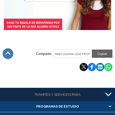
Compartir:
Copiar
https://uchile.cl/u239197
Subir
Más información
TRÁMITES Y SERVICIOS PARA
PROGRAMAS DE ESTUDIO
Alumnas/os y exalumnas/os