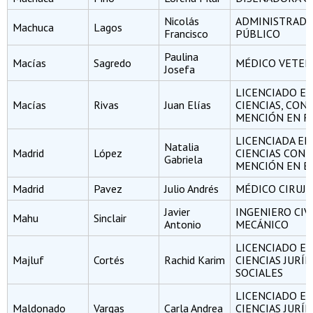
Nicolás
ADMINISTRAD
Machuca
Lagos
Francisco
PÚBLICO
Paulina
Macías
Sagredo
MÉDICO VETER
Josefa
LICENCIADO E
Macías
Rivas
Juan Elías
CIENCIAS, CON
MENCIÓN EN FÍ
LICENCIADA EN
Natalia
Madrid
López
CIENCIAS CON
Gabriela
MENCIÓN EN B
Madrid
Pavez
Julio Andrés
MÉDICO CIRUJ
Javier
INGENIERO CIV
Mahu
Sinclair
Antonio
MECÁNICO
LICENCIADO E
Majluf
Cortés
Rachid Karim
CIENCIAS JURÍD
SOCIALES
LICENCIADO E
Maldonado
Vargas
Carla Andrea
CIENCIAS JURÍD