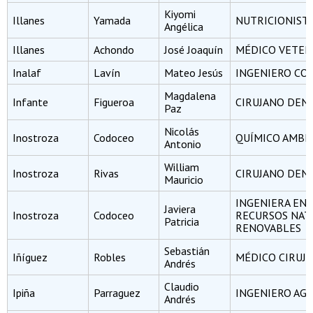
Kiyomi
Illanes
Yamada
NUTRICIONIST
Angélica
Illanes
Achondo
José Joaquín
MÉDICO VETER
Inalaf
Lavín
Mateo Jesús
INGENIERO CO
Magdalena
Infante
Figueroa
CIRUJANO DEN
Paz
Nicolás
Inostroza
Codoceo
QUÍMICO AMBI
Antonio
William
Inostroza
Rivas
CIRUJANO DEN
Mauricio
INGENIERA EN
Javiera
Inostroza
Codoceo
RECURSOS NAT
Patricia
RENOVABLES
Sebastián
Iñíguez
Robles
MÉDICO CIRUJ
Andrés
Claudio
Ipiña
Parraguez
INGENIERO A
Andrés