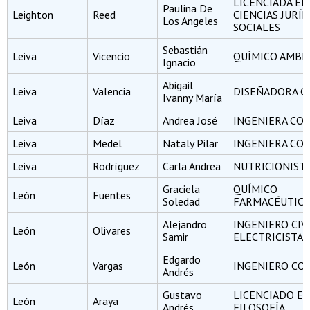
LICENCIADA EN
Paulina De
Leighton
Reed
CIENCIAS JURÍD
Los Angeles
SOCIALES
Sebastián
Leiva
Vicencio
QUÍMICO AMBI
Ignacio
Abigail
Leiva
Valencia
DISEÑADORA G
Ivanny María
Leiva
Díaz
Andrea José
INGENIERA CO
Leiva
Medel
Nataly Pilar
INGENIERA CO
Leiva
Rodríguez
Carla Andrea
NUTRICIONIST
Graciela
QUÍMICO
León
Fuentes
Soledad
FARMACÉUTIC
Alejandro
INGENIERO CIV
León
Olivares
Samir
ELECTRICISTA
Edgardo
León
Vargas
INGENIERO CO
Andrés
Gustavo
LICENCIADO E
León
Araya
Andrés
FILOSOFÍA