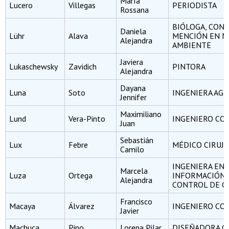
María
Lucero
Villegas
PERIODISTA
Rossana
BIÓLOGA, CON
Daniela
Lühr
Alava
MENCIÓN EN M
Alejandra
AMBIENTE
Javiera
Lukaschewsky
Zavidich
PINTORA
Alejandra
Dayana
Luna
Soto
INGENIERA AG
Jennifer
Maximiliano
Lund
Vera-Pinto
INGENIERO CO
Juan
Sebastián
Lux
Febre
MÉDICO CIRUJ
Camilo
INGENIERA EN
Marcela
Luza
Ortega
INFORMACIÓN 
Alejandra
CONTROL DE G
Francisco
Macaya
Álvarez
INGENIERO CO
Javier
Machuca
Pino
Lorena Pilar
DISEÑADORA G