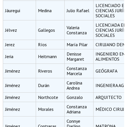
LICENCIADO E
Jáuregui
Medina
Julio Rafael
CIENCIAS JURÍD
SOCIALES
LICENCIADA EN
Valeria
Jélvez
Gallegos
CIENCIAS JURÍD
Constanza
SOCIALES
Jerez
Ríos
María Pilar
CIRUJANO DEN
Denisse
INGENIERO EN
Jeria
Heitmann
Margaret
ALIMENTOS
Constanza
Jiménez
Riveros
GEÓGRAFA
Marcela
Carolina
Jiménez
Durán
INGENIERA AG
Andrea
Jiménez
Northcote
Gonzalo
ARQUITECTO
Constanza
Jiménez
Morales
MÉDICO CIRUJ
Adriana
Connye
Jiménez
Contreras
Darling
MATRONA