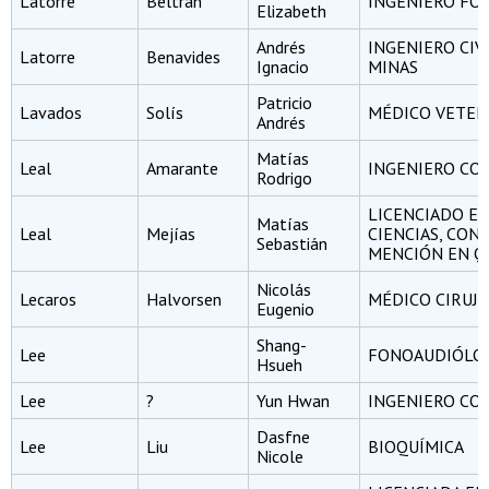
Latorre
Beltrán
INGENIERO FO
Elizabeth
Andrés
INGENIERO CIV
Latorre
Benavides
Ignacio
MINAS
Patricio
Lavados
Solís
MÉDICO VETER
Andrés
Matías
Leal
Amarante
INGENIERO CO
Rodrigo
LICENCIADO E
Matías
Leal
Mejías
CIENCIAS, CON
Sebastián
MENCIÓN EN Q
Nicolás
Lecaros
Halvorsen
MÉDICO CIRUJ
Eugenio
Shang-
Lee
FONOAUDIÓLO
Hsueh
Lee
?
Yun Hwan
INGENIERO CO
Dasfne
Lee
Liu
BIOQUÍMICA
Nicole