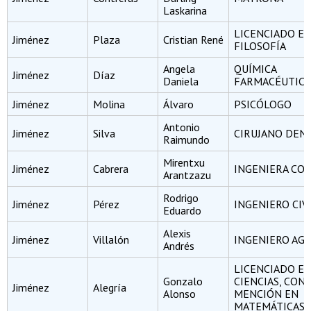
Laskarina
LICENCIADO E
Jiménez
Plaza
Cristian René
FILOSOFÍA
Angela
QUÍMICA
Jiménez
Díaz
Daniela
FARMACÉUTICA
Jiménez
Molina
Álvaro
PSICÓLOGO
Antonio
Jiménez
Silva
CIRUJANO DEN
Raimundo
Mirentxu
Jiménez
Cabrera
INGENIERA CO
Arantzazu
Rodrigo
Jiménez
Pérez
INGENIERO CIV
Eduardo
Alexis
Jiménez
Villalón
INGENIERO A
Andrés
LICENCIADO E
Gonzalo
CIENCIAS, CON
Jiménez
Alegría
Alonso
MENCIÓN EN
MATEMÁTICAS