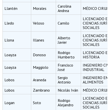
Carolina
Llantén
Morales
MÉDICO CIRUJ
Andrea
LICENCIADO E
Lledo
Veloso
Camilo
CIENCIAS JURÍD
SOCIALES
LICENCIADO E
Alberto
Llona
Illanes
CIENCIAS JURÍD
Javier
SOCIALES
Rodrigo
LICENCIADO E
Loayza
Donoso
Humberto
HISTORIA
Francisco
INGENIERO CIV
Loayza
Maggiolo
José
INDUSTRIAL
Sergio
INGENIERO EN
Lobos
Araneda
Antonio
ALIMENTOS
Lobos
Zambrano
Nicolás Iván
MÉDICO CIRUJ
LICENCIADO E
Rodrigo
Logan
Soto
CIENCIAS JURÍD
Alejandro
SOCIALES