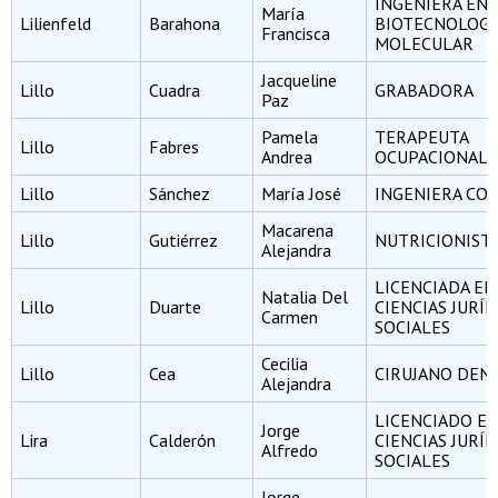
INGENIERA EN
María
Lilienfeld
Barahona
BIOTECNOLOGÍ
Francisca
MOLECULAR
Jacqueline
Lillo
Cuadra
GRABADORA
Paz
Pamela
TERAPEUTA
Lillo
Fabres
Andrea
OCUPACIONAL
Lillo
Sánchez
María José
INGENIERA CO
Macarena
Lillo
Gutiérrez
NUTRICIONIST
Alejandra
LICENCIADA EN
Natalia Del
Lillo
Duarte
CIENCIAS JURÍD
Carmen
SOCIALES
Cecilia
Lillo
Cea
CIRUJANO DEN
Alejandra
LICENCIADO E
Jorge
Lira
Calderón
CIENCIAS JURÍD
Alfredo
SOCIALES
Jorge