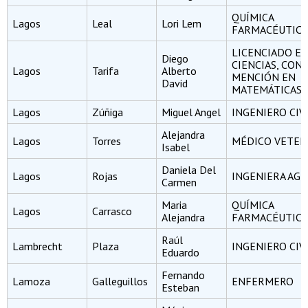
QUÍMICA
Lagos
Leal
Lori Lem
FARMACÉUTICA
LICENCIADO E
Diego
CIENCIAS, CON
Lagos
Tarifa
Alberto
MENCIÓN EN
David
MATEMÁTICAS
Lagos
Zúñiga
Miguel Angel
INGENIERO CIV
Alejandra
Lagos
Torres
MÉDICO VETER
Isabel
Daniela Del
Lagos
Rojas
INGENIERA AG
Carmen
Maria
QUÍMICA
Lagos
Carrasco
Alejandra
FARMACÉUTICA
Raúl
Lambrecht
Plaza
INGENIERO CIV
Eduardo
Fernando
Lamoza
Galleguillos
ENFERMERO
Esteban