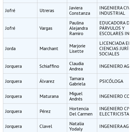
Javiera
INGENIERA CIV
Jofré
Utreras
Constanza
INDUSTRIAL
Paulina
EDUCADORA D
Jofré
Vargas
Alejandra
PÁRVULOS Y
Ramiro
ESCOLARES INI
LICENCIADA EN
Marjorie
Jorda
Marchant
CIENCIAS JURÍD
Lisette
SOCIALES
Claudia
Jorquera
Schiaffino
INGENIERO A
Andrea
Tamara
Jorquera
Álvarez
PSICÓLOGA
Gabriela
Miguel
Jorquera
Maturana
INGENIERO CO
Andrés
Hortencia
INGENIERO CIV
Jorquera
Pérez
Del Carmen
ELECTRICISTA
Natalia
Jorquera
Clavel
INGENIERA AG
Yodaly