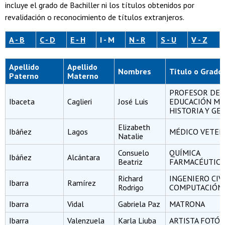
incluye el grado de Bachiller ni los títulos obtenidos por
revalidación o reconocimiento de títulos extranjeros.
A - B
C - D
E - H
I - M
N - R
S - U
V - Z
Apellido
Apellido
Nombres
Título o Grado
Paterno
Materno
PROFESOR DE
Ibaceta
Caglieri
José Luis
EDUCACIÓN ME
HISTORIA Y GE
Elizabeth
Ibáñez
Lagos
MÉDICO VETER
Natalie
Consuelo
QUÍMICA
Ibáñez
Alcántara
Beatriz
FARMACÉUTICA
Richard
INGENIERO CIV
Ibarra
Ramírez
Rodrigo
COMPUTACIÓN
Ibarra
Vidal
Gabriela Paz
MATRONA
Ibarra
Valenzuela
Karla Liuba
ARTISTA FOTÓ