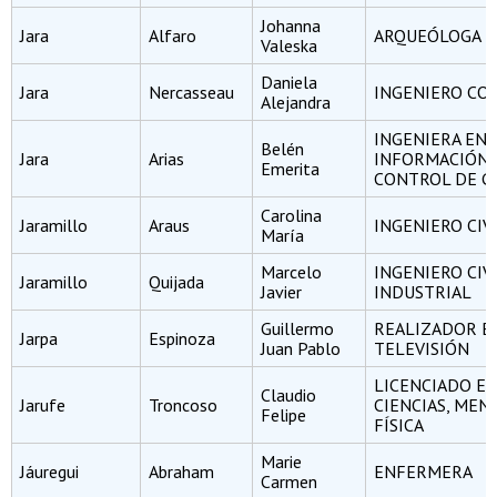
Johanna
Jara
Alfaro
ARQUEÓLOGA
Valeska
Daniela
Jara
Nercasseau
INGENIERO CO
Alejandra
INGENIERA EN
Belén
Jara
Arias
INFORMACIÓN 
Emerita
CONTROL DE G
Carolina
Jaramillo
Araus
INGENIERO CIV
María
Marcelo
INGENIERO CIV
Jaramillo
Quijada
Javier
INDUSTRIAL
Guillermo
REALIZADOR EN
Jarpa
Espinoza
Juan Pablo
TELEVISIÓN
LICENCIADO E
Claudio
Jarufe
Troncoso
CIENCIAS, MEN
Felipe
FÍSICA
Marie
Jáuregui
Abraham
ENFERMERA
Carmen