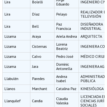
Lira
Bolelli
INGENIERO CIV
Eduardo
REALIZADOR EN
Lira
Díaz
Pelayo
TELEVISIÓN
Paz
DISEÑADORA
Lira
Bell
Francisca
INDUSTRIAL
Lizama
Araya
Ariela Andrea
ARQUITECTA
Lorena
Lizama
Cisternas
INGENIERA CO
Beatriz
Lizama
Calvo
Pedro José
MÉDICO CIRUJ
Dominic
Lizama
Jara
INGENIERA AG
Antonella
Andrea
ADMINISTRAD
Llabulén
Paredes
Isabel
PÚBLICA
Llanos
Marchant
Catalina Paz
KINESIÓLOGA
LICENCIADA EN
Claudia
Llanquilef
Candia
CIENCIAS JURÍD
Valeska
SOCIALES