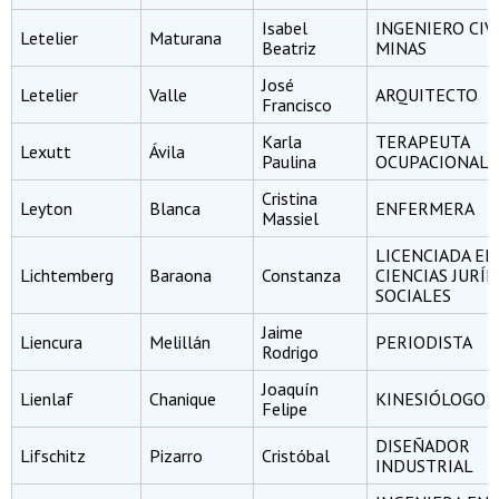
Isabel
INGENIERO CIV
Letelier
Maturana
Beatriz
MINAS
José
Letelier
Valle
ARQUITECTO
Francisco
Karla
TERAPEUTA
Lexutt
Ávila
Paulina
OCUPACIONAL
Cristina
Leyton
Blanca
ENFERMERA
Massiel
LICENCIADA EN
Lichtemberg
Baraona
Constanza
CIENCIAS JURÍD
SOCIALES
Jaime
Liencura
Melillán
PERIODISTA
Rodrigo
Joaquín
Lienlaf
Chanique
KINESIÓLOGO
Felipe
DISEÑADOR
Lifschitz
Pizarro
Cristóbal
INDUSTRIAL