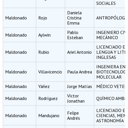
SOCIALES
Daniela
Maldonado
Rojo
Cristina
ANTROPÓLOGA 
Emma
Pablo
INGENIERO CIV
Maldonado
Aylwin
Esteban
MECÁNICO
LICENCIADO E
Maldonado
Rubio
Ariel Antonio
LENGUA Y LIT
INGLESAS
INGENIERA EN
Maldonado
Villavicencio
Paula Andrea
BIOTECNOLOGÍ
MOLECULAR
Maldonado
Yáñez
Jorge Matías
MÉDICO VETER
Víctor
Maldonado
Rodríguez
QUÍMICO AMBI
Jonathan
LICENCIADO E
Felipe
Maldonado
Mandujano
CIENCIAS, MEN
Andrés
ASTRONOMÍA