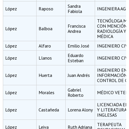
Sandra
López
Raposo
INGENIERA AG
Fabiola
TECNÓLOGA MÉ
Francisca
CON MENCIÓN 
López
Balboa
Andrea
RADIOLOGÍA Y F
MÉDICA
López
Alfaro
Emilio José
INGENIERO CIV
Eduardo
López
Llanos
INGENIERO CIV
Esteban
INGENIERO EN
López
Huerta
Juan Andrés
INFORMACIÓN 
CONTROL DE G
Gabriel
López
Morales
MÉDICO VETER
Roberto
LICENCIADA E
López
Castañeda
Lorena Alony
Y LITERATURA
INGLESAS
TERAPEUTA
López
Leiva
Ruth Adriana