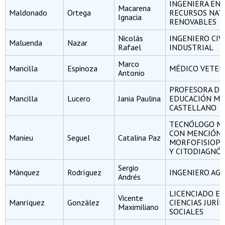
INGENIERA EN
Macarena
Maldonado
Ortega
RECURSOS NAT
Ignacia
RENOVABLES
Nicolás
INGENIERO CIV
Maluenda
Nazar
Rafael
INDUSTRIAL
Marco
Mancilla
Espinoza
MÉDICO VETER
Antonio
PROFESORA DE
Mancilla
Lucero
Jania Paulina
EDUCACIÓN ME
CASTELLANO
TECNÓLOGO MÉ
CON MENCIÓN 
Manieu
Seguel
Catalina Paz
MORFOFISIOPA
Y CITODIAGNÓ
Sergio
Mánquez
Rodríguez
INGENIERO A
Andrés
LICENCIADO E
Vicente
Manríquez
González
CIENCIAS JURÍD
Maximiliano
SOCIALES