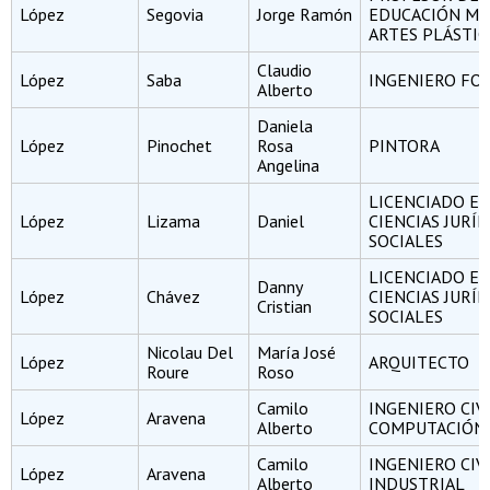
López
Segovia
Jorge Ramón
EDUCACIÓN ME
ARTES PLÁSTIC
Claudio
López
Saba
INGENIERO FO
Alberto
Daniela
López
Pinochet
Rosa
PINTORA
Angelina
LICENCIADO E
López
Lizama
Daniel
CIENCIAS JURÍD
SOCIALES
LICENCIADO E
Danny
López
Chávez
CIENCIAS JURÍD
Cristian
SOCIALES
Nicolau Del
María José
López
ARQUITECTO
Roure
Roso
Camilo
INGENIERO CIV
López
Aravena
Alberto
COMPUTACIÓN
Camilo
INGENIERO CIV
López
Aravena
Alberto
INDUSTRIAL