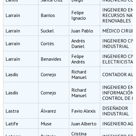
INGENIERO EN
Felipe
Larraín
Barrios
RECURSOS NAT
Ignacio
RENOVABLES
Larraín
Suckel
Juan Pablo
MÉDICO CIRUJ
Andrés
INGENIERO CIV
Larraín
Cortés
Daniel
INDUSTRIAL
Felipe
INGENIERO CIV
Larraín
Benavides
Andrés
ELECTRICISTA
Richard
Lasdis
Cornejo
CONTADOR AU
Manuel
INGENIERO EN
Richard
Lasdis
Cornejo
INFORMACIÓN 
Manuel
CONTROL DE G
DISEÑADOR
Lastra
Álvarez
Favio Alexis
INDUSTRIAL
Latife
Muse
Juan Alberto
INGENIERO A
Cristina