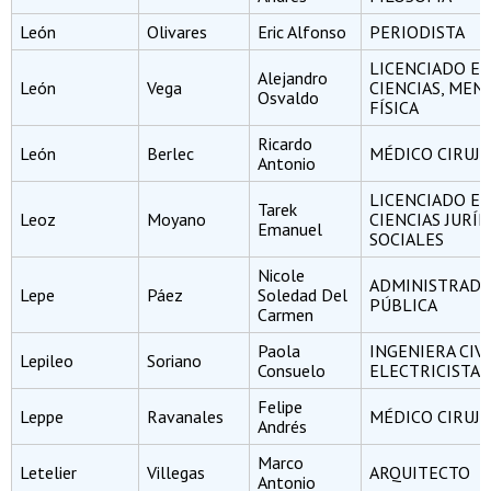
León
Olivares
Eric Alfonso
PERIODISTA
LICENCIADO E
Alejandro
León
Vega
CIENCIAS, MEN
Osvaldo
FÍSICA
Ricardo
León
Berlec
MÉDICO CIRUJ
Antonio
LICENCIADO E
Tarek
Leoz
Moyano
CIENCIAS JURÍD
Emanuel
SOCIALES
Nicole
ADMINISTRAD
Lepe
Páez
Soledad Del
PÚBLICA
Carmen
Paola
INGENIERA CIV
Lepileo
Soriano
Consuelo
ELECTRICISTA
Felipe
Leppe
Ravanales
MÉDICO CIRUJ
Andrés
Marco
Letelier
Villegas
ARQUITECTO
Antonio