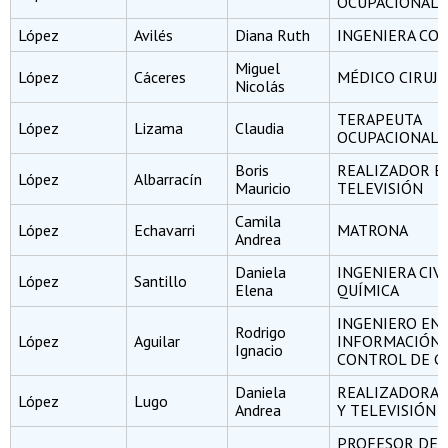
OCUPACIONAL
López
Avilés
Diana Ruth
INGENIERA CO
Miguel
López
Cáceres
MÉDICO CIRUJ
Nicolás
TERAPEUTA
López
Lizama
Claudia
OCUPACIONAL
Boris
REALIZADOR EN
López
Albarracín
Mauricio
TELEVISIÓN
Camila
López
Echavarri
MATRONA
Andrea
Daniela
INGENIERA CIV
López
Santillo
Elena
QUÍMICA
INGENIERO EN
Rodrigo
López
Aguilar
INFORMACIÓN 
Ignacio
CONTROL DE G
Daniela
REALIZADORA 
López
Lugo
Andrea
Y TELEVISIÓN
PROFESOR DE