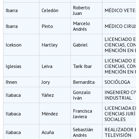
Roberto
Ibarra
Celedón
MÉDICO VETER
Juan
Marcelo
Ibarra
Pinto
MÉDICO CIRUJ
Andrés
LICENCIADO E
Icekson
Hartley
Gabriel
CIENCIAS, CON
MENCIÓN EN B
LICENCIADO E
Iglesias
Leiva
Tarik Ibar
CIENCIAS, CON
MENCIÓN EN FÍ
Ihnen
Jory
Bernardita
SOCIÓLOGA
Gonzalo
INGENIERO CIV
Ilabaca
Yáñez
Iván
INDUSTRIAL
LICENCIADA EN
Francisca
Ilabaca
Méndez
CIENCIAS JURÍD
Javiera
SOCIALES
Sebastián
REALIZADOR EN
Ilabaca
Acuña
Andrés
TELEVISIÓN