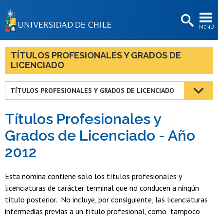
EXTENSIÓN
MENÚ
BIBLIOTECAS
LA UNIVERSIDAD
TÍTULOS PROFESIONALES Y GRADOS DE
LICENCIADO
Postulantes
Estudiantes
TÍTULOS PROFESIONALES Y GRADOS DE LICENCIADO
Académicas/os
Títulos Profesionales y
Funcionarias/os
Grados de Licenciado - Año
2012
Egresadas/os
Esta nómina contiene solo los títulos profesionales y
licenciaturas de carácter terminal que no conducen a ningún
título posterior. No incluye, por consiguiente, las licenciaturas
intermedias previas a un título profesional, como tampoco