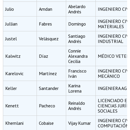
Abelardo
Julio
Amdan
INGENIERO CIV
Andrés
INGENIERO CIV
Jullian
Fabres
Domingo
MATERIALES
Santiago
INGENIERO CIV
Justel
Velásquez
Andrés
INDUSTRIAL
Connie
Kalwitz
Díaz
Alexandra
MÉDICO VETER
Cecilia
Francisco
INGENIERO CIV
Karelovic
Martínez
Iván
MECÁNICO
Karina
Keller
Santander
INGENIERA AG
Lorena
LICENCIADO E
Reinaldo
Kenett
Pacheco
CIENCIAS JURÍD
Andrés
SOCIALES
INGENIERO CIV
Khemlani
Cobaise
Vijay Kumar
COMPUTACIÓN