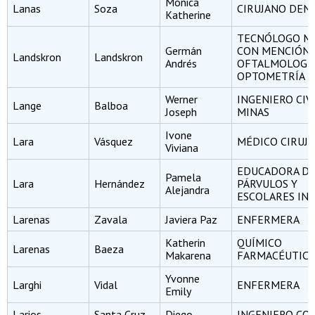
Mónica
Lanas
Soza
CIRUJANO DEN
Katherine
TECNÓLOGO M
Germán
CON MENCIÓN 
Landskron
Landskron
Andrés
OFTALMOLOGÍA
OPTOMETRÍA
Werner
INGENIERO CIV
Lange
Balboa
Joseph
MINAS
Ivone
Lara
Vásquez
MÉDICO CIRUJ
Viviana
EDUCADORA D
Pamela
Lara
Hernández
PÁRVULOS Y
Alejandra
ESCOLARES INI
Larenas
Zavala
Javiera Paz
ENFERMERA
Katherin
QUÍMICO
Larenas
Baeza
Makarena
FARMACÉUTIC
Yvonne
Larghi
Vidal
ENFERMERA
Emily
Larios
Santa Cruz
Diego
INGENIERO CO