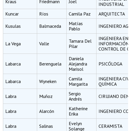
Kraus
Friedmann
Joel
INDUSTRIAL
Kuncar
Ríos
Camila Paz
ARQUITECTA
Matías
Kusulas
Balmaceda
INGENIERO A
Pablo
INGENIERA EN
Tamara Del
La Vega
Valle
INFORMACIÓN 
Pilar
CONTROL DE G
Daniela
Labarca
Berenguela
Alejandra
PSICÓLOGA
Marisol
Camila
INGENIERA CIV
Labarca
Wyneken
Margarita
QUÍMICA
Sergio
Labra
Muñoz
CIRUJANO DEN
Andrés
Katherine
Labra
Alarcón
INGENIERO CO
Erika
Evelyn
Labra
Salinas
CERAMISTA
Solange