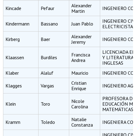
Alexander
Kincade
Pefaur
INGENIERO CO
Martin
INGENIERO CIV
Kindermann
Bassano
Juan Pablo
ELECTRICISTA
Alexander
Kirberg
Baer
INGENIERO CO
Jeremy
LICENCIADA E
Francisca
Klaassen
Burdiles
Y LITERATURA
Andrea
INGLESAS
Klaber
Alaluf
Mauricio
INGENIERO CO
Cristian
Klagges
Vargas
INGENIERO A
Enrique
PROFESORA DE
Nicole
Klein
Toro
EDUCACIÓN ME
Carolina
MATEMÁTICAS Y
Natalie
Kramm
Toledo
INGENIERA CO
Constanza
INGENIERO CIV