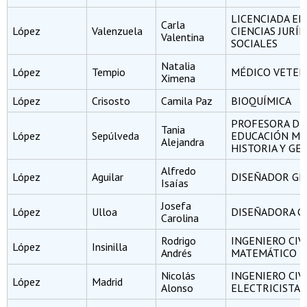
LICENCIADA EN
Carla
López
Valenzuela
CIENCIAS JURÍD
Valentina
SOCIALES
Natalia
López
Tempio
MÉDICO VETER
Ximena
López
Crisosto
Camila Paz
BIOQUÍMICA
PROFESORA DE
Tania
López
Sepúlveda
EDUCACIÓN ME
Alejandra
HISTORIA Y GE
Alfredo
López
Aguilar
DISEÑADOR GR
Isaías
Josefa
López
Ulloa
DISEÑADORA G
Carolina
Rodrigo
INGENIERO CIV
López
Insinilla
Andrés
MATEMÁTICO
Nicolás
INGENIERO CIV
López
Madrid
Alonso
ELECTRICISTA