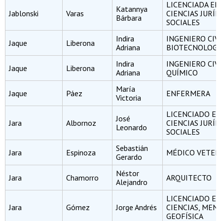
LICENCIADA EN
Katannya
Jablonski
Varas
CIENCIAS JURÍD
Bárbara
SOCIALES
Indira
INGENIERO CIV
Jaque
Liberona
Adriana
BIOTECNOLOGÍ
Indira
INGENIERO CIV
Jaque
Liberona
Adriana
QUÍMICO
María
Jaque
Páez
ENFERMERA
Victoria
LICENCIADO E
José
Jara
Albornoz
CIENCIAS JURÍD
Leonardo
SOCIALES
Sebastián
Jara
Espinoza
MÉDICO VETER
Gerardo
Néstor
Jara
Chamorro
ARQUITECTO
Alejandro
LICENCIADO E
Jara
Gómez
Jorge Andrés
CIENCIAS, MEN
GEOFÍSICA