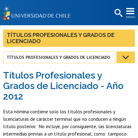
EXTENSIÓN
MENÚ
BIBLIOTECAS
LA UNIVERSIDAD
TÍTULOS PROFESIONALES Y GRADOS DE
LICENCIADO
Postulantes
Estudiantes
TÍTULOS PROFESIONALES Y GRADOS DE LICENCIADO
Académicas/os
Títulos Profesionales y
Funcionarias/os
Grados de Licenciado - Año
2012
Egresadas/os
Esta nómina contiene solo los títulos profesionales y
licenciaturas de carácter terminal que no conducen a ningún
título posterior. No incluye, por consiguiente, las licenciaturas
intermedias previas a un título profesional, como tampoco