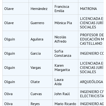
Francisca
Olave
Hernández
MATRONA
Emilia
LICENCIADA EN
Olave
Guerrero
Mónica Pía
CIENCIAS JURÍD
SOCIALES
PROFESOR DE
Nicolás
Olguín
Aguilera
EDUCACIÓN ME
Alfredo
CASTELLANO
Sofía
Olguín
García
INGENIERO CO
Constanza
LICENCIADA EN
Karen
Olguín
Vargas
CIENCIAS JURÍD
Margarita
SOCIALES
Laura
Olguín
Olate
ARQUEÓLOGA
Aída
INGENIERO CIV
Oliva
Cuevas
John Raúl
ELECTRICISTA
Oliva
Reyes
Mario Ricardo
INGENIERO A