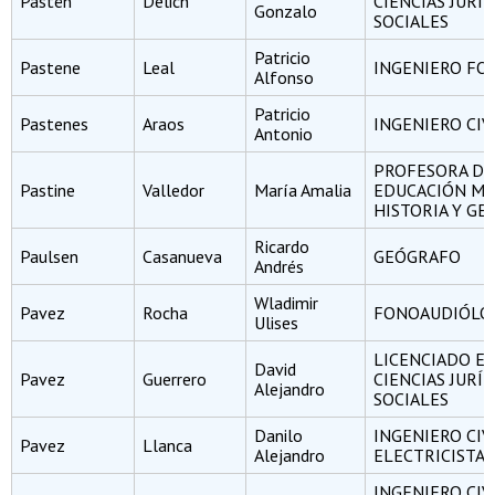
Pastén
Delich
CIENCIAS JURÍD
Gonzalo
SOCIALES
Patricio
Pastene
Leal
INGENIERO FO
Alfonso
Patricio
Pastenes
Araos
INGENIERO CIV
Antonio
PROFESORA DE
Pastine
Valledor
María Amalia
EDUCACIÓN ME
HISTORIA Y GE
Ricardo
Paulsen
Casanueva
GEÓGRAFO
Andrés
Wladimir
Pavez
Rocha
FONOAUDIÓLO
Ulises
LICENCIADO E
David
Pavez
Guerrero
CIENCIAS JURÍD
Alejandro
SOCIALES
Danilo
INGENIERO CIV
Pavez
Llanca
Alejandro
ELECTRICISTA
INGENIERO CIV