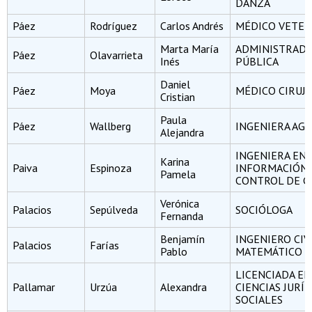
DANZA
Páez
Rodríguez
Carlos Andrés
MÉDICO VETER
Marta María
ADMINISTRAD
Páez
Olavarrieta
Inés
PÚBLICA
Daniel
Páez
Moya
MÉDICO CIRUJ
Cristian
Paula
Páez
Wallberg
INGENIERA AG
Alejandra
INGENIERA EN
Karina
Paiva
Espinoza
INFORMACIÓN 
Pamela
CONTROL DE G
Verónica
Palacios
Sepúlveda
SOCIÓLOGA
Fernanda
Benjamín
INGENIERO CIV
Palacios
Farías
Pablo
MATEMÁTICO
LICENCIADA EN
Pallamar
Urzúa
Alexandra
CIENCIAS JURÍD
SOCIALES