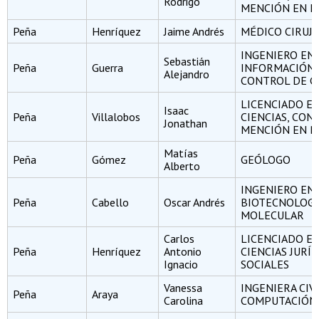
Rodrigo
MENCIÓN EN FÍ
Peña
Henríquez
Jaime Andrés
MÉDICO CIRUJ
INGENIERO EN
Sebastián
Peña
Guerra
INFORMACIÓN 
Alejandro
CONTROL DE G
LICENCIADO E
Isaac
Peña
Villalobos
CIENCIAS, CON
Jonathan
MENCIÓN EN B
Matías
Peña
Gómez
GEÓLOGO
Alberto
INGENIERO EN
Peña
Cabello
Oscar Andrés
BIOTECNOLOGÍ
MOLECULAR
Carlos
LICENCIADO E
Peña
Henríquez
Antonio
CIENCIAS JURÍD
Ignacio
SOCIALES
Vanessa
INGENIERA CIV
Peña
Araya
Carolina
COMPUTACIÓN