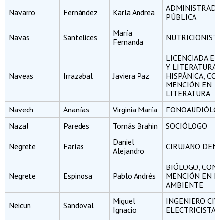
ADMINISTRAD
Navarro
Fernández
Karla Andrea
PÚBLICA
María
Navas
Santelices
NUTRICIONIST
Fernanda
LICENCIADA E
Y LITERATURA
Naveas
Irrazabal
Javiera Paz
HISPÁNICA, CO
MENCIÓN EN
LITERATURA
Navech
Ananías
Virginia María
FONOAUDIÓLO
Nazal
Paredes
Tomás Brahin
SOCIÓLOGO
Daniel
Negrete
Farías
CIRUJANO DEN
Alejandro
BIÓLOGO, CON
Negrete
Espinosa
Pablo Andrés
MENCIÓN EN M
AMBIENTE
Miguel
INGENIERO CIV
Neicun
Sandoval
Ignacio
ELECTRICISTA