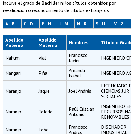
incluye el grado de Bachiller ni los títulos obtenidos por
revalidación o reconocimiento de títulos extranjeros.
A - B
C - D
E - H
I - M
N - R
S - U
V - Z
Apellido
Apellido
Nombres
Título o Grado
Paterno
Materno
Francisco
Nahum
Vial
INGENIERO CIV
Javier
Amanda
Nangari
Piña
INGENIERO A
Isabel
LICENCIADO E
Naranjo
Jaque
Joel Andrés
CIENCIAS JURÍD
SOCIALES
INGENIERO EN
Raúl Cristian
Naranjo
Toledo
RECURSOS NAT
Antonio
RENOVABLES
Francisco
DISEÑADOR
Naranjo
Lobo
Andrés
INDUSTRIAL