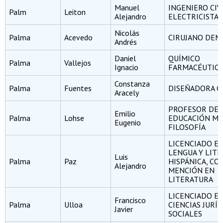
Manuel
INGENIERO CIV
Palm
Leiton
Alejandro
ELECTRICISTA
Nicolás
Palma
Acevedo
CIRUJANO DEN
Andrés
Daniel
QUÍMICO
Palma
Vallejos
Ignacio
FARMACÉUTIC
Constanza
Palma
Fuentes
DISEÑADORA G
Aracely
PROFESOR DE
Emilio
Palma
Lohse
EDUCACIÓN ME
Eugenio
FILOSOFÍA
LICENCIADO E
LENGUA Y LIT
Luis
Palma
Paz
HISPÁNICA, CO
Alejandro
MENCIÓN EN
LITERATURA
LICENCIADO E
Francisco
Palma
Ulloa
CIENCIAS JURÍD
Javier
SOCIALES