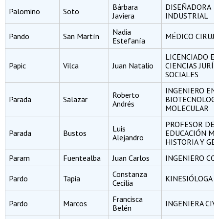
Bárbara
DISEÑADORA
Palomino
Soto
Javiera
INDUSTRIAL
Nadia
Pando
San Martín
MÉDICO CIRUJ
Estefanía
LICENCIADO E
Papic
Vilca
Juan Natalio
CIENCIAS JURÍD
SOCIALES
INGENIERO EN
Roberto
Parada
Salazar
BIOTECNOLOGÍ
Andrés
MOLECULAR
PROFESOR DE
Luis
Parada
Bustos
EDUCACIÓN ME
Alejandro
HISTORIA Y GE
Param
Fuentealba
Juan Carlos
INGENIERO CO
Constanza
Pardo
Tapia
KINESIÓLOGA
Cecilia
Francisca
Pardo
Marcos
INGENIERA CIV
Belén