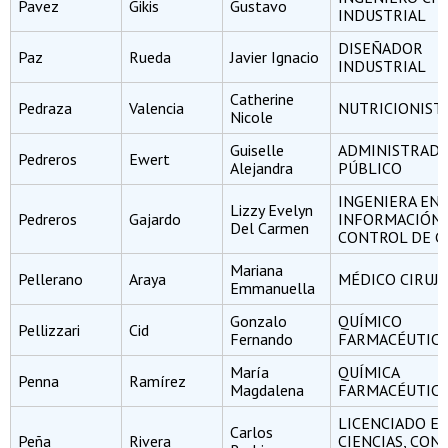
Pavez
Gikis
Gustavo
INDUSTRIAL
DISEÑADOR
Paz
Rueda
Javier Ignacio
INDUSTRIAL
Catherine
Pedraza
Valencia
NUTRICIONIST
Nicole
Guiselle
ADMINISTRAD
Pedreros
Ewert
Alejandra
PÚBLICO
INGENIERA EN
Lizzy Evelyn
Pedreros
Gajardo
INFORMACIÓN 
Del Carmen
CONTROL DE G
Mariana
Pellerano
Araya
MÉDICO CIRUJ
Emmanuella
Gonzalo
QUÍMICO
Pellizzari
Cid
Fernando
FARMACÉUTIC
María
QUÍMICA
Penna
Ramírez
Magdalena
FARMACÉUTIC
LICENCIADO E
Carlos
Peña
Rivera
CIENCIAS, CON