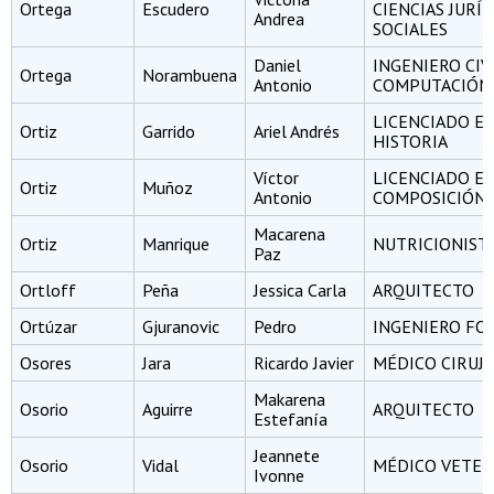
Ortega
Escudero
CIENCIAS JURÍD
Andrea
SOCIALES
Daniel
INGENIERO CIV
Ortega
Norambuena
Antonio
COMPUTACIÓN
LICENCIADO E
Ortiz
Garrido
Ariel Andrés
HISTORIA
Víctor
LICENCIADO E
Ortiz
Muñoz
Antonio
COMPOSICIÓN
Macarena
Ortiz
Manrique
NUTRICIONIST
Paz
Ortloff
Peña
Jessica Carla
ARQUITECTO
Ortúzar
Gjuranovic
Pedro
INGENIERO FO
Osores
Jara
Ricardo Javier
MÉDICO CIRUJ
Makarena
Osorio
Aguirre
ARQUITECTO
Estefanía
Jeannete
Osorio
Vidal
MÉDICO VETER
Ivonne