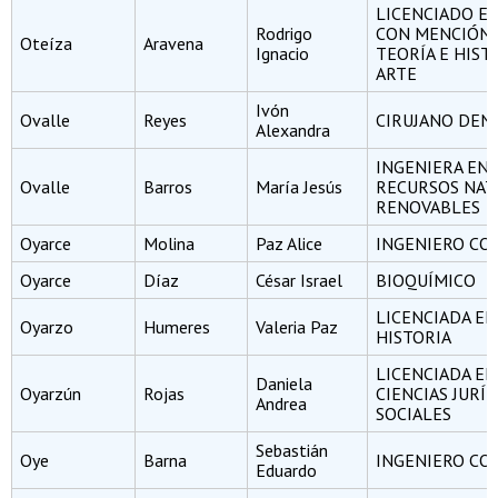
LICENCIADO EN
Rodrigo
CON MENCIÓN 
Oteíza
Aravena
Ignacio
TEORÍA E HIST
ARTE
Ivón
Ovalle
Reyes
CIRUJANO DEN
Alexandra
INGENIERA EN
Ovalle
Barros
María Jesús
RECURSOS NAT
RENOVABLES
Oyarce
Molina
Paz Alice
INGENIERO CO
Oyarce
Díaz
César Israel
BIOQUÍMICO
LICENCIADA EN
Oyarzo
Humeres
Valeria Paz
HISTORIA
LICENCIADA EN
Daniela
Oyarzún
Rojas
CIENCIAS JURÍD
Andrea
SOCIALES
Sebastián
Oye
Barna
INGENIERO CO
Eduardo