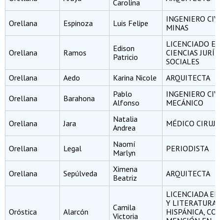
Carolina
INGENIERO CIV
Orellana
Espinoza
Luis Felipe
MINAS
LICENCIADO E
Edison
Orellana
Ramos
CIENCIAS JURÍD
Patricio
SOCIALES
Orellana
Aedo
Karina Nicole
ARQUITECTA
Pablo
INGENIERO CIV
Orellana
Barahona
Alfonso
MECÁNICO
Natalia
Orellana
Jara
MÉDICO CIRUJ
Andrea
Naomí
Orellana
Legal
PERIODISTA
Marlyn
Ximena
Orellana
Sepúlveda
ARQUITECTA
Beatriz
LICENCIADA E
Y LITERATURA
Camila
Oróstica
Alarcón
HISPÁNICA, CO
Victoria