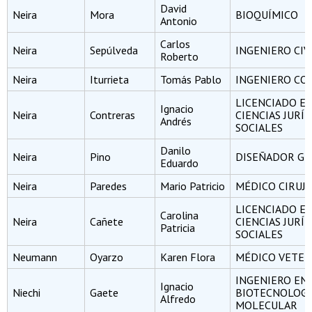
David
Neira
Mora
BIOQUÍMICO
Antonio
Carlos
Neira
Sepúlveda
INGENIERO CIV
Roberto
Neira
Iturrieta
Tomás Pablo
INGENIERO CO
LICENCIADO E
Ignacio
Neira
Contreras
CIENCIAS JURÍD
Andrés
SOCIALES
Danilo
Neira
Pino
DISEÑADOR GR
Eduardo
Neira
Paredes
Mario Patricio
MÉDICO CIRUJ
LICENCIADO E
Carolina
Neira
Cañete
CIENCIAS JURÍD
Patricia
SOCIALES
Neumann
Oyarzo
Karen Flora
MÉDICO VETER
INGENIERO EN
Ignacio
Niechi
Gaete
BIOTECNOLOGÍ
Alfredo
MOLECULAR