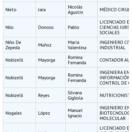
Nicolás
Nieto
Jara
MÉDICO CIRUJ
Agustín
LICENCIADO E
Nilo
Donoso
Pablo
CIENCIAS JURÍD
SOCIALES
Niño De
María
INGENIERO CIV
Muñoz
Zepeda
Valentina
INDUSTRIAL
Romina
Nobizelli
Mayorga
CONTADOR AU
Fernanda
INGENIERA EN
Romina
Nobizelli
Mayorga
INFORMACIÓN 
Fernanda
CONTROL DE G
Silvana
Nobizelli
Reyes
NUTRICIONIST
Gigliola
INGENIERO EN
Manuel
Nogales
López
BIOTECNOLOGÍ
Ignacio
MOLECULAR
LICENCIADO E