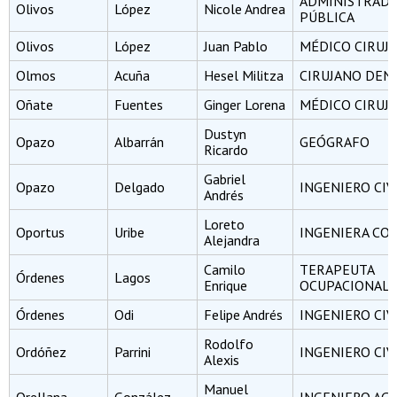
ADMINISTRAD
Olivos
López
Nicole Andrea
PÚBLICA
Olivos
López
Juan Pablo
MÉDICO CIRUJ
Olmos
Acuña
Hesel Militza
CIRUJANO DEN
Oñate
Fuentes
Ginger Lorena
MÉDICO CIRUJ
Dustyn
Opazo
Albarrán
GEÓGRAFO
Ricardo
Gabriel
Opazo
Delgado
INGENIERO CIV
Andrés
Loreto
Oportus
Uribe
INGENIERA CO
Alejandra
Camilo
TERAPEUTA
Órdenes
Lagos
Enrique
OCUPACIONAL
Órdenes
Odi
Felipe Andrés
INGENIERO CIV
Rodolfo
Ordóñez
Parrini
INGENIERO CIV
Alexis
Manuel