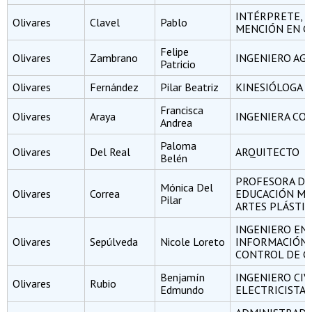
INTÉRPRETE, 
Olivares
Clavel
Pablo
MENCIÓN EN G
Felipe
Olivares
Zambrano
INGENIERO A
Patricio
Olivares
Fernández
Pilar Beatriz
KINESIÓLOGA
Francisca
Olivares
Araya
INGENIERA CO
Andrea
Paloma
Olivares
Del Real
ARQUITECTO
Belén
PROFESORA DE
Mónica Del
Olivares
Correa
EDUCACIÓN ME
Pilar
ARTES PLÁSTIC
INGENIERO EN
Olivares
Sepúlveda
Nicole Loreto
INFORMACIÓN 
CONTROL DE G
Benjamín
INGENIERO CIV
Olivares
Rubio
Edmundo
ELECTRICISTA