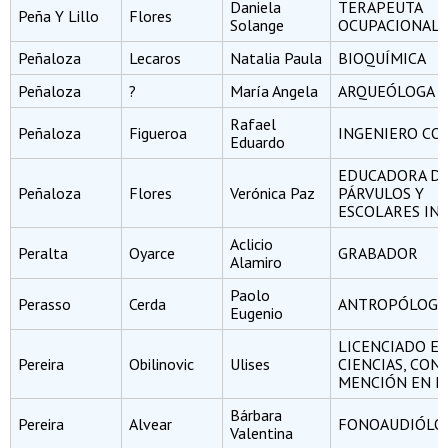
Daniela
TERAPEUTA
Peña Y Lillo
Flores
Solange
OCUPACIONAL
Peñaloza
Lecaros
Natalia Paula
BIOQUÍMICA
Peñaloza
?
María Angela
ARQUEÓLOGA
Rafael
Peñaloza
Figueroa
INGENIERO CO
Eduardo
EDUCADORA D
Peñaloza
Flores
Verónica Paz
PÁRVULOS Y
ESCOLARES INI
Aclicio
Peralta
Oyarce
GRABADOR
Alamiro
Paolo
Perasso
Cerda
ANTROPÓLOGO
Eugenio
LICENCIADO E
Pereira
Obilinovic
Ulises
CIENCIAS, CON
MENCIÓN EN FÍ
Bárbara
Pereira
Alvear
FONOAUDIÓLO
Valentina