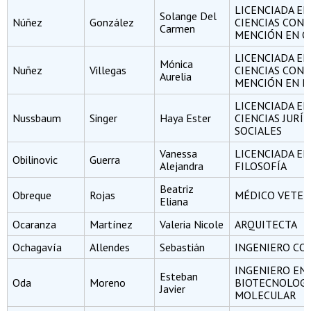
LICENCIADA EN
Solange Del
Núñez
González
CIENCIAS CON
Carmen
MENCIÓN EN Q
LICENCIADA EN
Mónica
Nuñez
Villegas
CIENCIAS CON
Aurelia
MENCIÓN EN B
LICENCIADA EN
Nussbaum
Singer
Haya Ester
CIENCIAS JURÍD
SOCIALES
Vanessa
LICENCIADA EN
Obilinovic
Guerra
Alejandra
FILOSOFÍA
Beatriz
Obreque
Rojas
MÉDICO VETER
Eliana
Ocaranza
Martínez
Valeria Nicole
ARQUITECTA
Ochagavía
Allendes
Sebastián
INGENIERO CO
INGENIERO EN
Esteban
Oda
Moreno
BIOTECNOLOGÍ
Javier
MOLECULAR