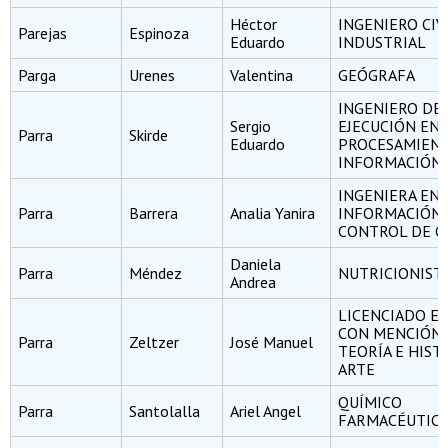
Héctor
INGENIERO CIV
Parejas
Espinoza
Eduardo
INDUSTRIAL
Parga
Urenes
Valentina
GEÓGRAFA
INGENIERO DE
Sergio
EJECUCIÓN EN
Parra
Skirde
Eduardo
PROCESAMIENT
INFORMACIÓN
INGENIERA EN
Parra
Barrera
Analia Yanira
INFORMACIÓN 
CONTROL DE G
Daniela
Parra
Méndez
NUTRICIONIST
Andrea
LICENCIADO EN
CON MENCIÓN 
Parra
Zeltzer
José Manuel
TEORÍA E HIST
ARTE
QUÍMICO
Parra
Santolalla
Ariel Angel
FARMACÉUTIC