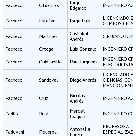
Jorge
Pacheco
Cifuentes
INGENIERO A
Edgardo
LICENCIADO E
Pacheco
Estefan
Jorge Luis
COMPOSICIÓN
Cristóbal
Pacheco
Martínez
CIRUJANO DEN
Andrés
Pacheco
Ortega
Luis Gonzalo
INGENIERO CIV
INGENIERO CIV
Pacheco
Quintanilla
Paul Jurguens
ELECTRICISTA
LICENCIADO E
Pacheco
Sandoval
Diego Andrés
CIENCIAS, CON
MENCIÓN EN B
Nicolás
Pacheco
Cruz
INGENIERO A
Andrés
Marcial
Padilla
Ruiz
INGENIERO CO
Joaquín
PROFESORA
Antonella
Padovani
Figueroa
ESPECIALIZADA
Loreto