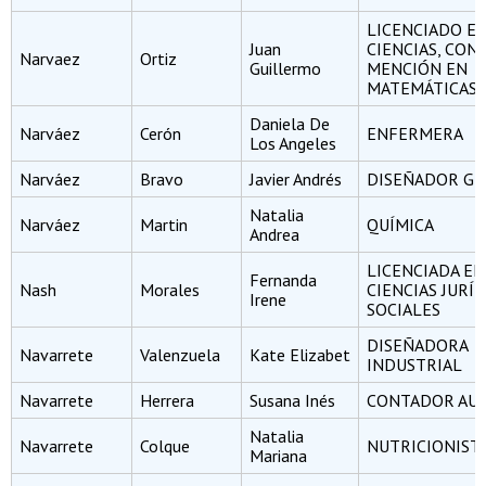
LICENCIADO E
Juan
CIENCIAS, CON
Narvaez
Ortiz
Guillermo
MENCIÓN EN
MATEMÁTICAS
Daniela De
Narváez
Cerón
ENFERMERA
Los Angeles
Narváez
Bravo
Javier Andrés
DISEÑADOR GR
Natalia
Narváez
Martin
QUÍMICA
Andrea
LICENCIADA EN
Fernanda
Nash
Morales
CIENCIAS JURÍD
Irene
SOCIALES
DISEÑADORA
Navarrete
Valenzuela
Kate Elizabet
INDUSTRIAL
Navarrete
Herrera
Susana Inés
CONTADOR AU
Natalia
Navarrete
Colque
NUTRICIONIST
Mariana