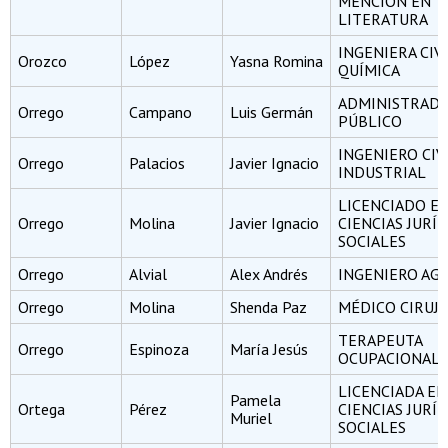
MENCIÓN EN
LITERATURA
INGENIERA CIV
Orozco
López
Yasna Romina
QUÍMICA
ADMINISTRAD
Orrego
Campano
Luis Germán
PÚBLICO
INGENIERO CIV
Orrego
Palacios
Javier Ignacio
INDUSTRIAL
LICENCIADO E
Orrego
Molina
Javier Ignacio
CIENCIAS JURÍD
SOCIALES
Orrego
Alvial
Alex Andrés
INGENIERO A
Orrego
Molina
Shenda Paz
MÉDICO CIRUJ
TERAPEUTA
Orrego
Espinoza
María Jesús
OCUPACIONAL
LICENCIADA EN
Pamela
Ortega
Pérez
CIENCIAS JURÍD
Muriel
SOCIALES