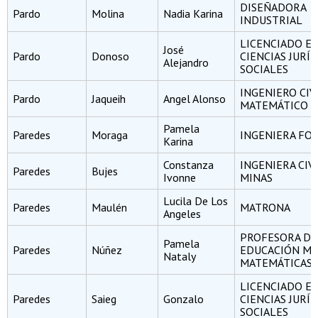
DISEÑADORA
Pardo
Molina
Nadia Karina
INDUSTRIAL
LICENCIADO E
José
Pardo
Donoso
CIENCIAS JURÍD
Alejandro
SOCIALES
INGENIERO CIV
Pardo
Jaqueih
Angel Alonso
MATEMÁTICO
Pamela
Paredes
Moraga
INGENIERA FO
Karina
Constanza
INGENIERA CIV
Paredes
Bujes
Ivonne
MINAS
Lucila De Los
Paredes
Maulén
MATRONA
Angeles
PROFESORA DE
Pamela
Paredes
Núñez
EDUCACIÓN ME
Nataly
MATEMÁTICAS Y
LICENCIADO E
Paredes
Saieg
Gonzalo
CIENCIAS JURÍD
SOCIALES