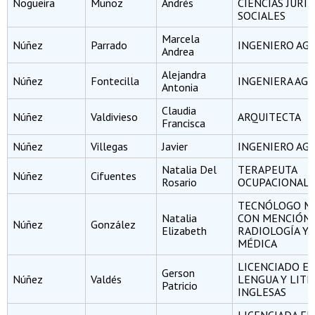
Nogueira
Muñoz
Andrés
CIENCIAS JURÍD
SOCIALES
Marcela
Núñez
Parrado
INGENIERO A
Andrea
Alejandra
Núñez
Fontecilla
INGENIERA AG
Antonia
Claudia
Núñez
Valdivieso
ARQUITECTA
Francisca
Núñez
Villegas
Javier
INGENIERO A
Natalia Del
TERAPEUTA
Núñez
Cifuentes
Rosario
OCUPACIONAL
TECNÓLOGO M
Natalia
CON MENCIÓN 
Núñez
González
Elizabeth
RADIOLOGÍA Y 
MÉDICA
LICENCIADO E
Gerson
Núñez
Valdés
LENGUA Y LIT
Patricio
INGLESAS