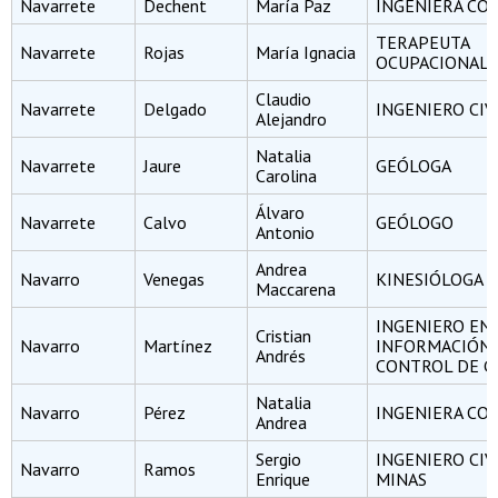
Navarrete
Dechent
María Paz
INGENIERA CO
TERAPEUTA
Navarrete
Rojas
María Ignacia
OCUPACIONAL
Claudio
Navarrete
Delgado
INGENIERO CIV
Alejandro
Natalia
Navarrete
Jaure
GEÓLOGA
Carolina
Álvaro
Navarrete
Calvo
GEÓLOGO
Antonio
Andrea
Navarro
Venegas
KINESIÓLOGA
Maccarena
INGENIERO EN
Cristian
Navarro
Martínez
INFORMACIÓN 
Andrés
CONTROL DE G
Natalia
Navarro
Pérez
INGENIERA CO
Andrea
Sergio
INGENIERO CIV
Navarro
Ramos
Enrique
MINAS