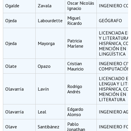
Oscar Nicolás
Ogalde
Zavala
INGENIERO CO
Ignacio
Miguel
Ojeda
Labourdette
GEÓGRAFO
Ricardo
LICENCIADA E
Y LITERATURA
Patricia
Ojeda
Mayorga
HISPÁNICA, CO
Marlene
MENCIÓN EN
LINGÜÍSTICA
Cristian
INGENIERO CIV
Olate
Opazo
Mauricio
COMPUTACIÓN
LICENCIADO E
LENGUA Y LIT
Rodrigo
Olavarría
Lavín
HISPÁNICA, CO
Andrés
MENCIÓN EN
LITERATURA
Edgardo
Olavarría
Leal
INGENIERO A
Alonso
Pablo
Olave
Santibánez
INGENIERO FO
Jonathan