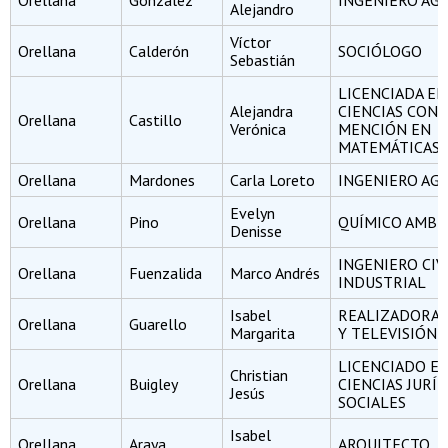
Orellana
González
INGENIERO A
Alejandro
Víctor
Orellana
Calderón
SOCIÓLOGO
Sebastián
LICENCIADA EN
Alejandra
CIENCIAS CON
Orellana
Castillo
Verónica
MENCIÓN EN
MATEMÁTICAS
Orellana
Mardones
Carla Loreto
INGENIERO A
Evelyn
Orellana
Pino
QUÍMICO AMBI
Denisse
INGENIERO CIV
Orellana
Fuenzalida
Marco Andrés
INDUSTRIAL
Isabel
REALIZADORA 
Orellana
Guarello
Margarita
Y TELEVISIÓN
LICENCIADO E
Christian
Orellana
Buigley
CIENCIAS JURÍD
Jesús
SOCIALES
Isabel
Orellana
Araya
ARQUITECTO