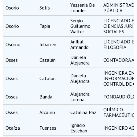
Yessenia De
ADMINISTRAD
Osorio
Solís
Lourdes
PÚBLICA
Sergio
LICENCIADO E
Osorio
Tapia
Guillermo
CIENCIAS JURÍD
Walter
SOCIALES
Aníbal
LICENCIADO E
Osorno
Iribarren
Armando
FILOSOFÍA
Daniela
Osses
Catalán
CONTADORA A
Alejandra
INGENIERA EN
Daniela
Osses
Catalán
INFORMACIÓN 
Alejandra
CONTROL DE G
Alejandra
Osses
Banda
FONOAUDIÓLO
Lorena
QUÍMICO
Osses
Alcaíno
Catalina Paz
FARMACÉUTIC
Ignacio
Otaíza
Fuentes
INGENIERO A
Esteban