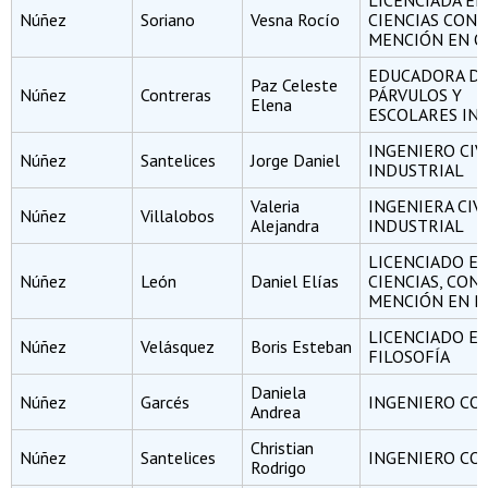
LICENCIADA EN
Núñez
Soriano
Vesna Rocío
CIENCIAS CON
MENCIÓN EN Q
EDUCADORA D
Paz Celeste
Núñez
Contreras
PÁRVULOS Y
Elena
ESCOLARES INI
INGENIERO CIV
Núñez
Santelices
Jorge Daniel
INDUSTRIAL
Valeria
INGENIERA CIV
Núñez
Villalobos
Alejandra
INDUSTRIAL
LICENCIADO E
Núñez
León
Daniel Elías
CIENCIAS, CON
MENCIÓN EN B
LICENCIADO E
Núñez
Velásquez
Boris Esteban
FILOSOFÍA
Daniela
Núñez
Garcés
INGENIERO CO
Andrea
Christian
Núñez
Santelices
INGENIERO CO
Rodrigo