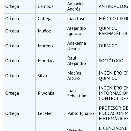
Antonio
Ortega
Campos
ANTROPÓLOGO
Andrés
Ortega
Callejas
Juan José
MÉDICO CIRUJ
Alejandro
QUÍMICO
Ortega
Muñoz
Ignacio
FARMACÉUTIC
Anakenna
Ortega
Moreno
QUÍMICO
Dennis
Raúl
Ortega
Mondaca
SOCIÓLOGO
Alejandro
Matías
INGENIERO CIV
Ortega
Silva
Arturo
QUÍMICO
INGENIERO EN
Juan
Ortega
Piwonka
INFORMACIÓN 
Sebastián
CONTROL DE G
PROFESOR DE
Ortega
Letelier
Pablo Ignacio
EDUCACIÓN ME
MATEMÁTICAS Y
LICENCIADA EN
Victoria