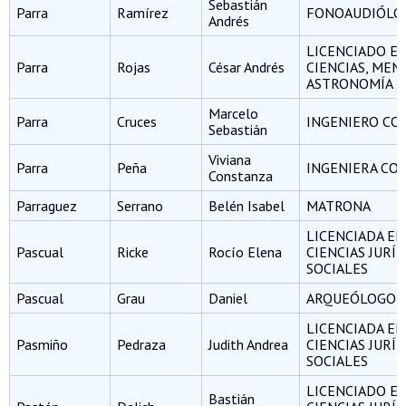
Sebastián
Parra
Ramírez
FONOAUDIÓLO
Andrés
LICENCIADO E
Parra
Rojas
César Andrés
CIENCIAS, MEN
ASTRONOMÍA
Marcelo
Parra
Cruces
INGENIERO CO
Sebastián
Viviana
Parra
Peña
INGENIERA CO
Constanza
Parraguez
Serrano
Belén Isabel
MATRONA
LICENCIADA EN
Pascual
Ricke
Rocío Elena
CIENCIAS JURÍD
SOCIALES
Pascual
Grau
Daniel
ARQUEÓLOGO
LICENCIADA EN
Pasmiño
Pedraza
Judith Andrea
CIENCIAS JURÍD
SOCIALES
LICENCIADO E
Bastián